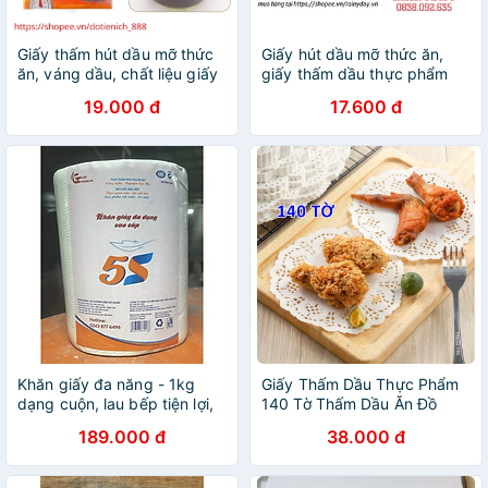
Giấy thấm hút dầu mỡ thức
Giấy hút dầu mỡ thức ăn,
ăn, váng dầu, chất liệu giấy
giấy thấm dầu thực phẩm
thực phẩm an toàn Nhật Bản
váng dầu mỡ ăn lẩu, hầm,
19.000 đ
17.600 đ
chiên rán - gói 12 tờ
Khăn giấy đa năng - 1kg
Giấy Thấm Dầu Thực Phẩm
dạng cuộn, lau bếp tiện lợi,
140 Tờ Thấm Dầu Ăn Đồ
thấm DẦU MỠ tốt, giấy thấm
Chiên Rán Tròn Hoa Văn Đục
189.000 đ
38.000 đ
thực phẩm, bảo quản rau
Lỗ Đa Năng Tiện Dụng
củ, giấy ăn