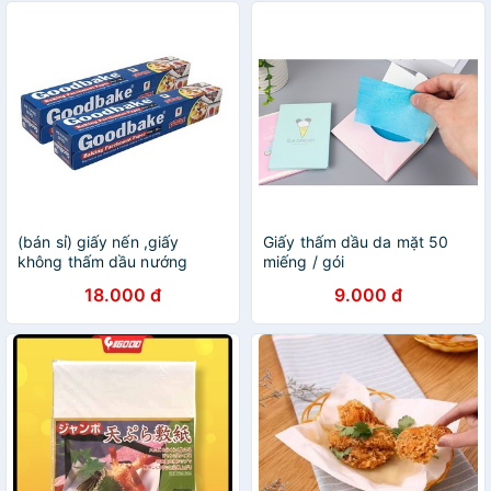
(bán sỉ) giấy nến ,giấy
Giấy thấm dầu da mặt 50
không thấm dầu nướng
miếng / gói
bánh (30x5m)
18.000 đ
9.000 đ