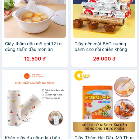
Giấy thấm dầu mỡ gói 12 tờ,
Giấy nến mặt BÁO nướng
dùng thấm dầu món ăn
bánh cho nồi chiên không
chiên, rán, nước lẩu dùng
dầu, cuộn giấy lót không
12.500 đ
26.000 đ
cho nhà bếp tiện lợi
thấm dầu ăn hai mặt dài 8m
Khăn giấy đa năng lau bếp
Giấy Thấm Hút Dầu Mỡ Thức