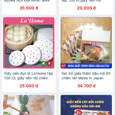
Kyowa NỘI ĐỊA NHẬT BẢN
tệp 100 tờ giấy nến nồi
chiên không dầu size 20cm
35.000 đ
20.000 đ
- 23cm, giấy thấm dầu ăn lót
xửng hấp
Giấy nến đục lỗ La'Home tệp
Set 40 giấy thấm dầu mỡ đồ
100 tờ, giấy nến nồi chiên
chiên rán Made in Japan
không dầu size 20cm -
25.000 đ
34.700 đ
23cm, giấy thấm dầu ăn lót
xửng hấp