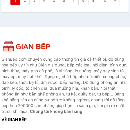
1
2
3
4
5
6
7
8
9
10
»
GianBep.com chuyên cung cấp thông tin giá cả thiết bị, đồ dùng
nhà bếp uy tín như Điện gia dụng, bếp các loại, nồi điện, bình đun,
bình thủy, máy pha cà phê, lò vi sóng, lò nướng, máy xay sinh tố,
máy ép, máy hút khói. Dụng cụ nhà bếp như nồi niêu xoong chảo,
dao kéo, thớt, kệ tủ, ấm nước, bếp nướng. Đồ dùng phòng ăn như
bình, ly cốc, tô chén dĩa, đũa muỗng nĩa, khăn bàn. Nội thất
phòng ăn như bàn ghế phòng ăn, tủ kệ, quầy bar, tủ bếp... Bằng
khả năng sẵn có cùng sự nỗ lực không ngừng, chúng tôi đã tổng
hợp hơn 200000 sản phẩm, giúp bạn so sánh giá, tìm giá rẻ nhất
trước khi mua.
Chúng tôi không bán hàng.
VỀ GIAN BẾP