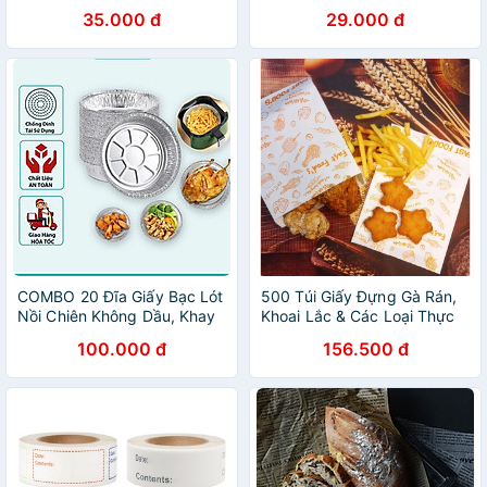
35.000 đ
29.000 đ
COMBO 20 Đĩa Giấy Bạc Lót
500 Túi Giấy Đựng Gà Rán,
Nồi Chiên Không Dầu, Khay
Khoai Lắc & Các Loại Thực
Bạc Nướng Thực Phẩm
Phẩm, Size 14x20x4cm và
100.000 đ
156.500 đ
22cm
14x20x7cm - Giấy Thực
Phẩm Kraft