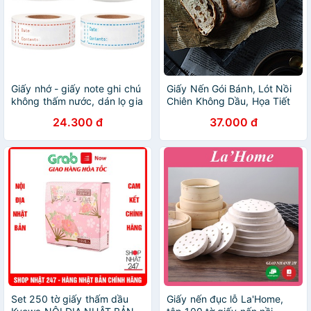
Giấy nhớ - giấy note ghi chú
Giấy Nến Gói Bánh, Lót Nồi
không thấm nước, dán lọ gia
Chiên Không Dầu, Họa Tiết
vị, hộp đựng đồ ăn, túi đựng
Giấy Báo Thấm Hút Dầu Mỡ
24.300 đ
37.000 đ
thực phẩm trong tủ lạnh
Cực Tốt
Set 250 tờ giấy thấm dầu
Giấy nến đục lỗ La'Home,