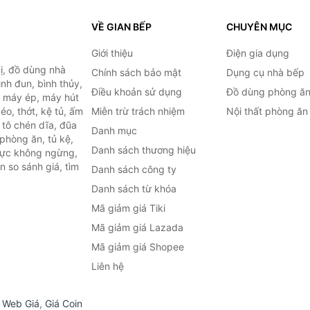
VỀ GIAN BẾP
CHUYÊN MỤC
Giới thiệu
Điện gia dụng
ị, đồ dùng nhà
Chính sách bảo mật
Dụng cụ nhà bếp
ình đun, bình thủy,
Điều khoản sử dụng
Đồ dùng phòng ă
, máy ép, máy hút
o, thớt, kệ tủ, ấm
Miễn trừ trách nhiệm
Nội thất phòng ăn
 tô chén dĩa, đũa
Danh mục
phòng ăn, tủ kệ,
Danh sách thương hiệu
 lực không ngừng,
 so sánh giá, tìm
Danh sách công ty
.
Danh sách từ khóa
Mã giảm giá Tiki
Mã giảm giá Lazada
Mã giảm giá Shopee
Liên hệ
,
Web Giá
,
Giá Coin