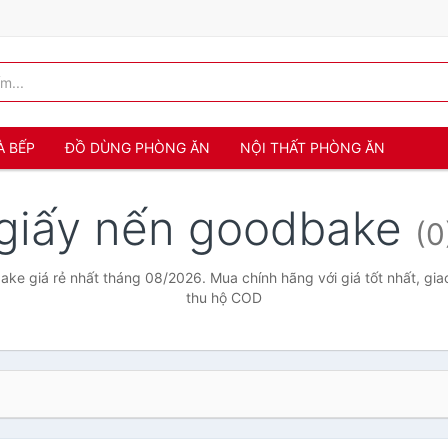
À BẾP
ĐỒ DÙNG PHÒNG ĂN
NỘI THẤT PHÒNG ĂN
giấy nến goodbake
(0
ke giá rẻ nhất tháng 08/2026. Mua chính hãng với giá tốt nhất, gia
thu hộ COD