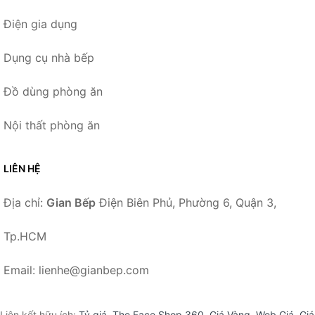
Điện gia dụng
Dụng cụ nhà bếp
Đồ dùng phòng ăn
Nội thất phòng ăn
LIÊN HỆ
Địa chỉ:
Gian Bếp
Điện Biên Phủ, Phường 6, Quận 3,
Tp.HCM
Email: lienhe@gianbep.com
Liên kết hữu ích:
Tỷ giá
,
The Face Shop 360
,
Giá Vàng
,
Web Giá
,
Giá