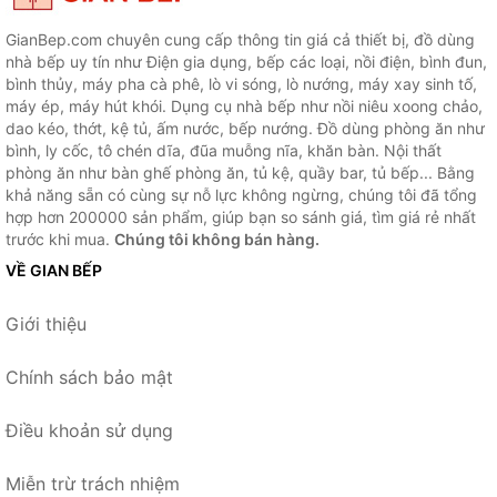
GianBep.com chuyên cung cấp thông tin giá cả thiết bị, đồ dùng
nhà bếp uy tín như Điện gia dụng, bếp các loại, nồi điện, bình đun,
bình thủy, máy pha cà phê, lò vi sóng, lò nướng, máy xay sinh tố,
máy ép, máy hút khói. Dụng cụ nhà bếp như nồi niêu xoong chảo,
dao kéo, thớt, kệ tủ, ấm nước, bếp nướng. Đồ dùng phòng ăn như
bình, ly cốc, tô chén dĩa, đũa muỗng nĩa, khăn bàn. Nội thất
phòng ăn như bàn ghế phòng ăn, tủ kệ, quầy bar, tủ bếp... Bằng
khả năng sẵn có cùng sự nỗ lực không ngừng, chúng tôi đã tổng
hợp hơn 200000 sản phẩm, giúp bạn so sánh giá, tìm giá rẻ nhất
trước khi mua.
Chúng tôi không bán hàng.
VỀ GIAN BẾP
Giới thiệu
Chính sách bảo mật
Điều khoản sử dụng
Miễn trừ trách nhiệm