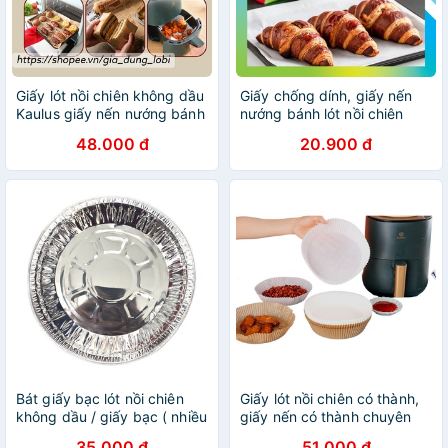
Giấy lót nồi chiên không dầu
Giấy chống dính, giấy nến
Kaulus giấy nến nướng bánh
nướng bánh lót nồi chiên
không thấm dầu cho nồi
không thấm dầu
48.000 đ
20.900 đ
chiên không dầu lò vi sóng
bọc đồ ăn
Bát giấy bạc lót nồi chiên
Giấy lót nồi chiên có thành,
không dầu / giấy bạc ( nhiều
giấy nến có thành chuyên
kích cỡ)
dụng cho nồi chiên không
35.000 đ
51.000 đ