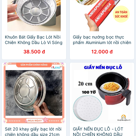
Khuôn Bát Giấy Bạc Lót Nồi
Giấy bạc nướng bọc thực
Chiên Không Dầu Lò Vi Sóng
phẩm Aluminium lót nồi chiên
không dầu
38.500 đ
12.000 đ
Sét 20 khay giấy bạc lót nồi
GIẤY NẾN ĐỤC LỖ - LÓT
chiên không dầu size 21cm
NỒI CHIÊN KHÔNG DẦU