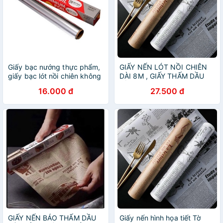
Giấy bạc nướng thực phẩm,
GIẤY NẾN LÓT NỒI CHIÊN
giấy bạc lót nồi chiên không
DÀI 8M , GIẤY THẤM DẦU
dầu chịu nhiệt tốt
NỒI CHIÊN ĐA NĂNG.bong
16.000 đ
27.500 đ
GIẤY NẾN BÁO THẤM DẦU
Giấy nến hình họa tiết Tờ