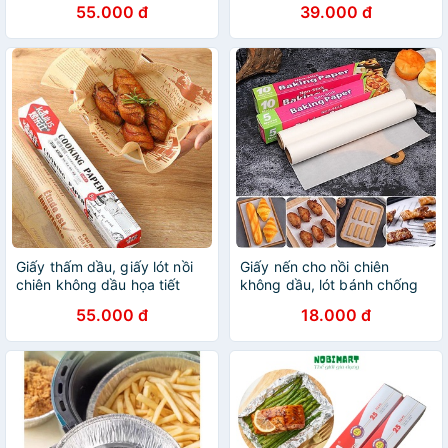
55.000 đ
39.000 đ
Giấy thấm dầu, giấy lót nồi
Giấy nến cho nồi chiên
chiên không dầu họa tiết
không dầu, lót bánh chống
hình báo chí rất đẹp
dính, thấm dầu mỡ
55.000 đ
18.000 đ