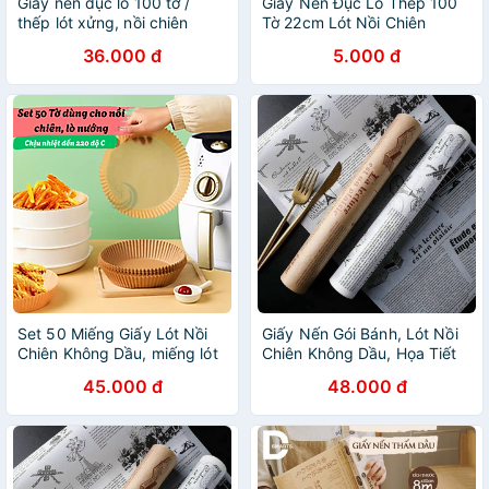
Giấy nến đục lỗ 100 tờ /
Giấy Nến Đục Lỗ Thếp 100
thếp lót xửng, nồi chiên
Tờ 22cm Lót Nồi Chiên
không dầu
Không Dầu
36.000 đ
5.000 đ
Set 50 Miếng Giấy Lót Nồi
Giấy Nến Gói Bánh, Lót Nồi
Chiên Không Dầu, miếng lót
Chiên Không Dầu, Họa Tiết
nướng không dính thấm dầu
Giấy Báo Thấm Hút Dầu Mỡ
45.000 đ
48.000 đ
hình tròn đa năng V0060
Cực Tốt