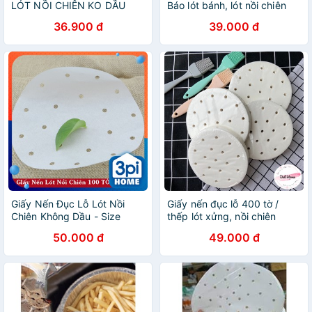
LÓT NỒI CHIÊN KO DẦU
Báo lót bánh, lót nồi chiên
không dầu thấm hút dầu mỡ
36.900 đ
39.000 đ
Giấy Nến Đục Lỗ Lót Nồi
Giấy nến đục lỗ 400 tờ /
Chiên Không Dầu - Size
thếp lót xửng, nồi chiên
23cm (100 Tờ)
không dầu
50.000 đ
49.000 đ