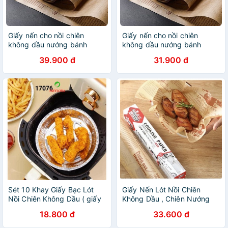
Giấy nến cho nồi chiên
Giấy nến cho nồi chiên
không dầu nướng bánh
không dầu nướng bánh
nướng gà , giấy lót nồi chiên
nướng gà , giấy lót nồi chiên
39.900 đ
31.900 đ
không dầu chống dính
không dầu chống dính
Sét 10 Khay Giấy Bạc Lót
Giấy Nến Lót Nồi Chiên
Nồi Chiên Không Dầu ( giấy
Không Dầu , Chiên Nướng
bạc lót nồi chiên hình khuôn
Bánh Thực Phẩm Không
18.800 đ
33.600 đ
bánh)
Thấm Dầu