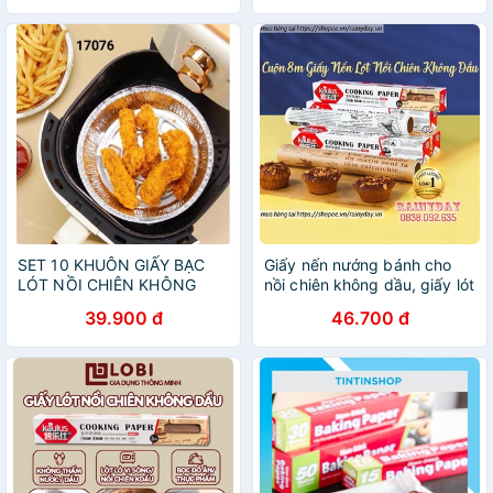
SET 10 KHUÔN GIẤY BẠC
Giấy nến nướng bánh cho
LÓT NỒI CHIÊN KHÔNG
nồi chiên không dầu, giấy lót
DẦU
nồi chiên không dầu làm gói
39.900 đ
46.700 đ
bánh chống dính 8m