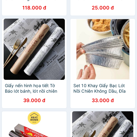
20CM - 100 TỜ
118.000 đ
25.000 đ
Giấy nến hình họa tiết Tờ
Set 10 Khay Giấy Bạc Lót
Báo lót bánh, lót nồi chiên
Nồi Chiên Không Dầu, Đĩa
không dầu thấm hút dầu mỡ,
Nhôm, đĩa giấy bạc
39.000 đ
33.000 đ
giấy bạc hình giấy báo