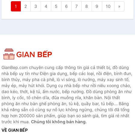
1
2
3
4
5
6
7
8
9
10
»
GianBep.com chuyên cung cấp thông tin giá cả thiết bị, đồ dùng
nhà bếp uy tín như Điện gia dụng, bếp các loại, nồi điện, bình đun,
bình thủy, máy pha cà phê, lò vi sóng, lò nướng, máy xay sinh tố,
máy ép, máy hút khói. Dụng cụ nhà bếp như nồi niêu xoong chảo,
dao kéo, thớt, kệ tủ, ấm nước, bếp nướng. Đồ dùng phòng ăn như
bình, ly cốc, tô chén dĩa, đũa muỗng nĩa, khăn bàn. Nội thất
phòng ăn như bàn ghế phòng ăn, tủ kệ, quầy bar, tủ bếp... Bằng
khả năng sẵn có cùng sự nỗ lực không ngừng, chúng tôi đã tổng
hợp hơn 200000 sản phẩm, giúp bạn so sánh giá, tìm giá rẻ nhất
trước khi mua.
Chúng tôi không bán hàng.
VỀ GIAN BẾP