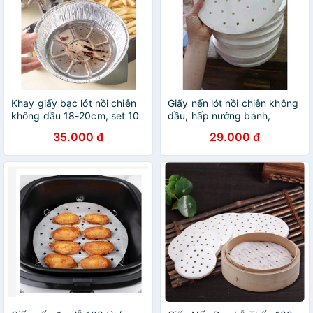
Khay giấy bạc lót nồi chiên
Giấy nến lót nồi chiên không
không dầu 18-20cm, set 10
dầu, hấp nướng bánh,
chiếc
chống dính --
35.000 đ
29.000 đ
anthudogiadung89