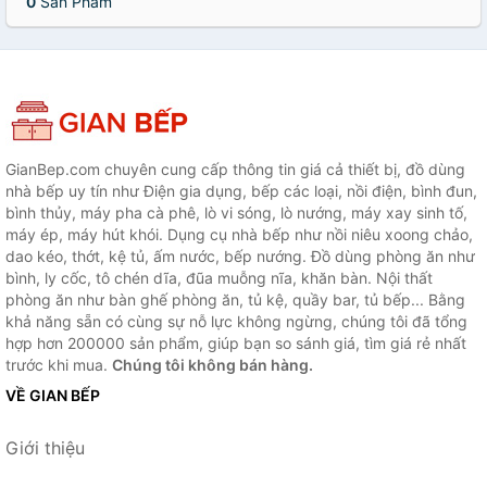
0
Sản Phẩm
GianBep.com chuyên cung cấp thông tin giá cả thiết bị, đồ dùng
nhà bếp uy tín như Điện gia dụng, bếp các loại, nồi điện, bình đun,
bình thủy, máy pha cà phê, lò vi sóng, lò nướng, máy xay sinh tố,
máy ép, máy hút khói. Dụng cụ nhà bếp như nồi niêu xoong chảo,
dao kéo, thớt, kệ tủ, ấm nước, bếp nướng. Đồ dùng phòng ăn như
bình, ly cốc, tô chén dĩa, đũa muỗng nĩa, khăn bàn. Nội thất
phòng ăn như bàn ghế phòng ăn, tủ kệ, quầy bar, tủ bếp... Bằng
khả năng sẵn có cùng sự nỗ lực không ngừng, chúng tôi đã tổng
hợp hơn 200000 sản phẩm, giúp bạn so sánh giá, tìm giá rẻ nhất
trước khi mua.
Chúng tôi không bán hàng.
VỀ GIAN BẾP
Giới thiệu