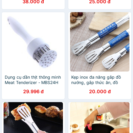
38.000 đ
25.000 đ
Dụng cụ dần thịt thông minh
Kẹp inox đa năng gắp đồ
Meat Tenderizer - MBS24H
nướng, gắp thức ăn, đồ
N1055
nóng, gắp đá 25cm - Đồ gia
29.996 đ
20.000 đ
dụng, dụng cụ nhà bếp
thông minh