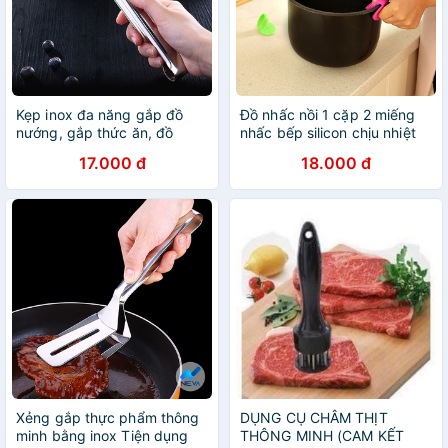
Kẹp inox đa năng gắp đồ
Đồ nhấc nồi 1 cặp 2 miếng
nướng, gắp thức ăn, đồ
nhấc bếp silicon chịu nhiệt
nóng, gắp đá 28cm - Đồ gia
Đồ gia dụng tiện ích dụng cụ
17.000 đ
18.000 đ
dụng, dụng cụ nhà bếp
nhà bếp thông minh B29
thông minh
Xẻng gắp thực phẩm thông
DỤNG CỤ CHÂM THỊT
minh bằng inox Tiện dụng
THÔNG MINH (CAM KẾT