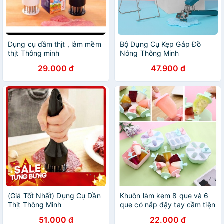
Dụng cụ dầm thịt , làm mềm
Bộ Dụng Cụ Kẹp Gắp Đồ
thịt Thông minh
Nóng Thông Minh
29.000 đ
47.900 đ
(Giá Tốt Nhất) Dụng Cụ Dần
Khuôn làm kem 8 que và 6
Thịt Thông Minh
que có nắp đậy tay cầm tiện
dụng - Đồ gia dụng, dụng
51.000 đ
22.000 đ
cụ nhà bếp thông minh