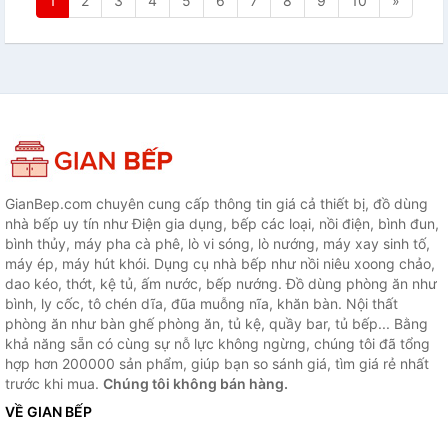
1
2
3
4
5
6
7
8
9
10
»
GianBep.com chuyên cung cấp thông tin giá cả thiết bị, đồ dùng
nhà bếp uy tín như Điện gia dụng, bếp các loại, nồi điện, bình đun,
bình thủy, máy pha cà phê, lò vi sóng, lò nướng, máy xay sinh tố,
máy ép, máy hút khói. Dụng cụ nhà bếp như nồi niêu xoong chảo,
dao kéo, thớt, kệ tủ, ấm nước, bếp nướng. Đồ dùng phòng ăn như
bình, ly cốc, tô chén dĩa, đũa muỗng nĩa, khăn bàn. Nội thất
phòng ăn như bàn ghế phòng ăn, tủ kệ, quầy bar, tủ bếp... Bằng
khả năng sẵn có cùng sự nỗ lực không ngừng, chúng tôi đã tổng
hợp hơn 200000 sản phẩm, giúp bạn so sánh giá, tìm giá rẻ nhất
trước khi mua.
Chúng tôi không bán hàng.
VỀ GIAN BẾP