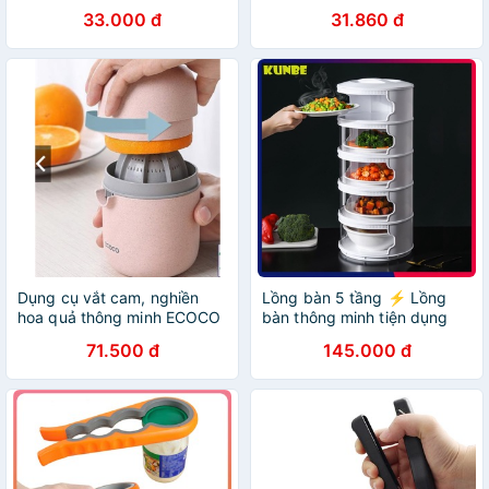
XG04
HÀNG LOẠI 1)
33.000 đ
31.860 đ
Dụng cụ vắt cam, nghiền
Lồng bàn 5 tầng ⚡️ Lồng
hoa quả thông minh ECOCO
bàn thông minh tiện dụng
1812
71.500 đ
145.000 đ