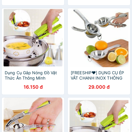
Dụng Cụ Gắp Nóng Đồ Vật
[FREESHIP❤️] DỤNG CỤ ÉP
Thức Ăn Thông Minh
VẮT CHANH INOX THÔNG
MINH
16.150 đ
29.000 đ