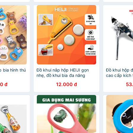
 bia hình thú
Đồ khui nắp hộp HEIJI gọn
Đồ khui hộp đ
nhẹ, đồ khui bia đa năng
cao cấp kích
dụng cụ khui đồ hộp, lon nước
Uncle Bills K
0 đ
12.000 đ
53
và thực phẩm đóng hộp đa
khẩu dụng cụ
năng
lon khui bia