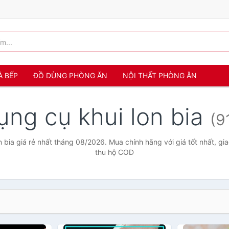
À BẾP
ĐỒ DÙNG PHÒNG ĂN
NỘI THẤT PHÒNG ĂN
ụng cụ khui lon bia
(9
 bia giá rẻ nhất tháng 08/2026. Mua chính hãng với giá tốt nhất, gi
thu hộ COD