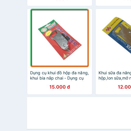
Dụng cụ khui đồ hộp đa năng,
Khui sữa đa năn
khui bia nắp chai - Dụng cụ
hộp,lon sữa,mở n
mở hộp tiện dụng
chai) - dụng cụ 
15.000 đ
12.00