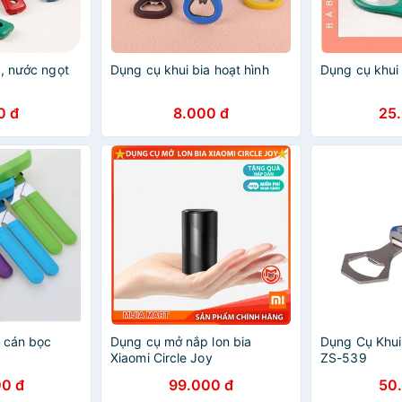
a, nước ngọt
Dụng cụ khui bia hoạt hình
Dụng cụ khui 
0 đ
8.000 đ
25
n cán bọc
Dụng cụ mở nắp lon bia
Dụng Cụ Khui
Xiaomi Circle Joy
ZS-539
0 đ
99.000 đ
50