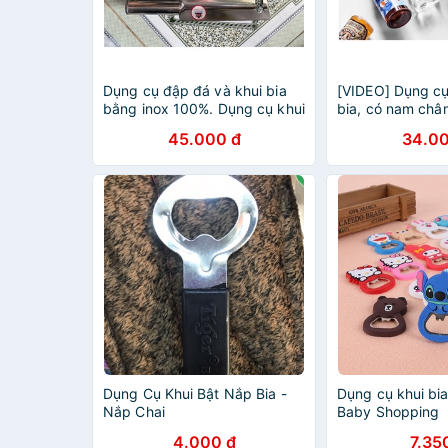
Dụng cụ đập đá và khui bia
[VIDEO] Dụng cụ
bằng inox 100%. Dụng cụ khui
bia, có nam châ
bia đa năng 2 in 1
45.000 đ
34.00
Dụng Cụ Khui Bật Nắp Bia -
Dụng cụ khui bia
Nắp Chai
Baby Shopping
4.000 đ
7.35