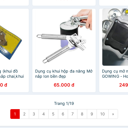
g (khui đồ
Dụng cụ khui hộp đa năng Mở
Dụng cụ mở n
ắp chai,khui
nắp lon bền đẹp
GOWING - Ho
khui đồ hộp
0 đ
65.000 đ
249
Trang 1/19
1
2
3
4
5
6
7
8
9
10
»