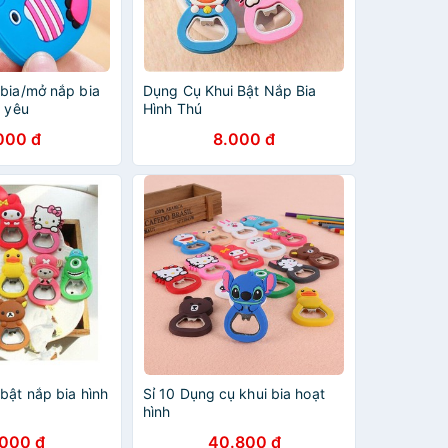
 bia/mở nắp bia
Dụng Cụ Khui Bật Nắp Bia
g yêu
Hình Thú
000 đ
8.000 đ
bật nắp bia hình
Sỉ 10 Dụng cụ khui bia hoạt
hình
.000 đ
40.800 đ