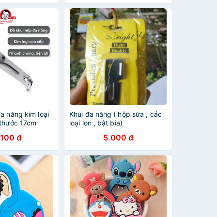
a năng kim loại
Khui đa năng ( hộp sữa , các
 thước 17cm
loại lon , bật bia)
A0112 hàng nhập
.100 đ
5.000 đ
 khui sữa nắp