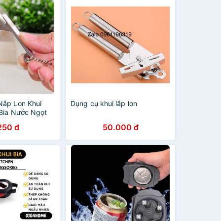
Nắp Lon Khui
Dụng cụ khui lắp lon
Bia Nước Ngọt
ăng
250 đ
50.000 đ