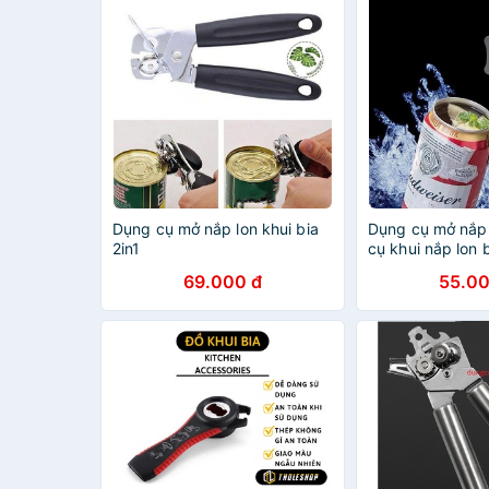
Dụng cụ mở nắp lon khui bia
Dụng cụ mở nắp 
2in1
cụ khui nắp lon 
đồ hộp đa năng
69.000 đ
55.00