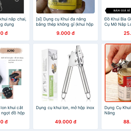
khui nắp chai,
[sỉ] Dụng cụ Khui đa năng
Đồ Khui Bia
ng dụng
bằng thép không gỉ (khui hộp
Cụ Mở Nắp Lo
sữa, lon thiếc, bật bia)
Một Cách Dễ
0 đ
9.000 đ
25
lon khui cắt
Dụng cụ khui lon, mở hộp inox
Dụng Cụ Khui
c ngọt đồ hộp
Năng
minh chuyên
0 đ
49.000 đ
88