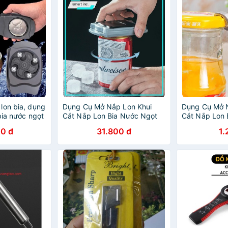
lon bia, dụng
Dụng Cụ Mở Nắp Lon Khui
Dụng Cụ Mở 
bia nước ngọt
Cắt Nắp Lon Bia Nước Ngọt
Cắt Nắp Lon 
 chuyên dụng
Đồ Hộp Đa Năng
Đồ Hộp Đa N
0 đ
31.800 đ
1.