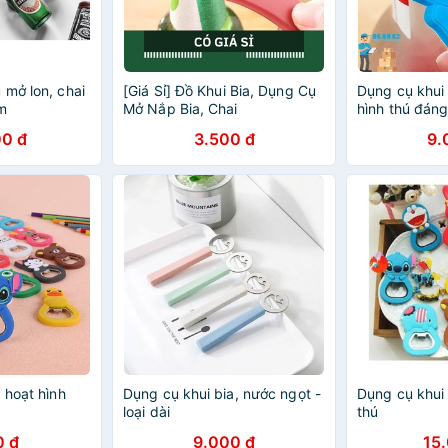
 mở lon, chai
[Giá Sỉ] Đồ Khui Bia, Dụng Cụ
Dụng cụ khui
m
Mở Nắp Bia, Chai
hình thú đán
0 đ
3.500 đ
9.
 hoạt hình
Dụng cụ khui bia, nước ngọt -
Dụng cụ khui 
loại dài
thú
0 đ
9.000 đ
15