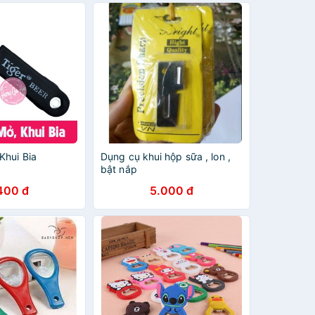
Khui Bia
Dụng cụ khui hộp sữa , lon ,
bật nắp
400 đ
5.000 đ