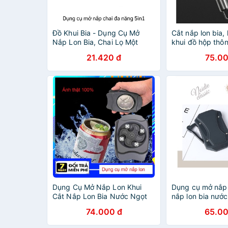
Đồ Khui Bia - Dụng Cụ Mở
Cắt nắp lon bia, 
Nắp Lon Bia, Chai Lọ Một
khui đồ hộp thô
Cách Dễ Dàng 8696
21.420 đ
75.00
Dụng Cụ Mở Nắp Lon Khui
Dụng cụ mở nắp 
Cắt Nắp Lon Bia Nước Ngọt
nắp lon bia nướ
Đồ Hộp Đa Năng Thông Minh
đa năng thông 
74.000 đ
65.00
Chuyên Dụng- wonter
dụng A290