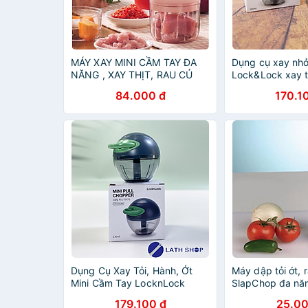
MÁY XAY MINI CẦM TAY ĐA
Dụng cụ xay nh
NĂNG , XAY THỊT, RAU CỦ
Lock&Lock xay tỏ
QUẢ, TỎI ỚT MINI LOẠI
size Ring Pull C
84.000 đ
170.1
250ML CÓ SẠC ĐIỆN
CKS312 CKS313
P3hstore
Dụng Cụ Xay Tỏi, Hành, Ớt
Máy dập tỏi ớt, 
Mini Cầm Tay LocknLock
SlapChop đa nă
CKS326 -170ml - 3 Lưỡi Dao -
179.100 đ
25.00
Hàng Chính Hãng