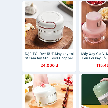
DẬP TỎI DÂY RÚT,Máy xay tỏi
Máy Xay Gia Vị M
ớt cầm tay Mini Food Chopper
Tiện Lợi Xay Tỏi
Tiện dụng
Gọn
24.000 đ
115.4