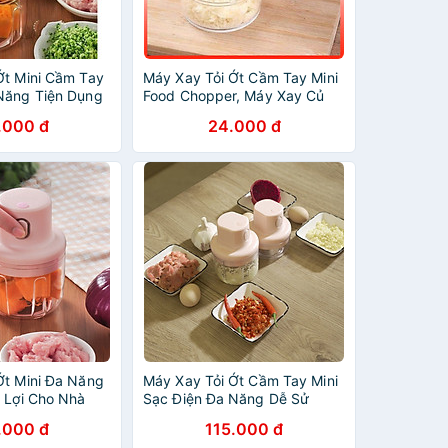
Ớt Mini Cầm Tay
Máy Xay Tỏi Ớt Cầm Tay Mini
Năng Tiện Dụng
Food Chopper, Máy Xay Củ
Quả Tiện Lợi - PucaMart
.000 đ
24.000 đ
Ớt Mini Đa Năng
Máy Xay Tỏi Ớt Cầm Tay Mini
n Lợi Cho Nhà
Sạc Điện Đa Năng Dễ Sử
Dụng
.000 đ
115.000 đ