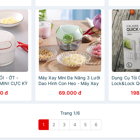
I - ỚT -
Máy Xay Mini Đa Năng 3 Lưỡi
Dụng Cụ Tỏi 
MINI CỰC KỲ
Dao Hình Con Heo - Máy Xay
Lock&Lock Q
 MẪU MÃ ĐẸP
Tỏi Ớt Đa Năng Tiện Lợi Dây
CKS310
0 đ
69.000 đ
198
Rút Dung Tích 180ml
Trang 1/6
1
2
3
4
5
6