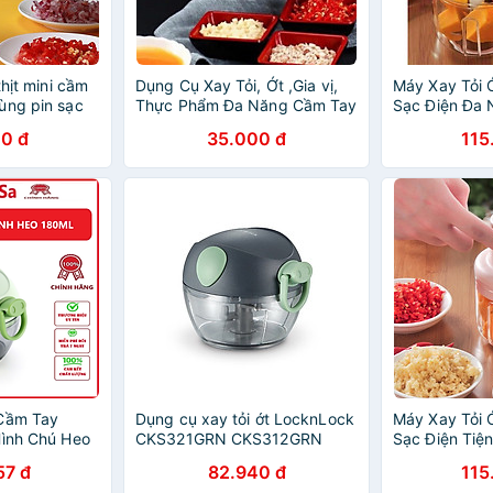
thịt mini cầm
Dụng Cụ Xay Tỏi, Ớt ,Gia vị,
Máy Xay Tỏi 
ùng pin sạc
Thực Phẩm Đa Năng Cầm Tay
Sạc Điện Đa 
0 đ
35.000 đ
115
 Cầm Tay
Dụng cụ xay tỏi ớt LocknLock
Máy Xay Tỏi 
Hình Chú Heo
CKS321GRN CKS312GRN
Sạc Điện Tiệ
, Máy Xay Đa
CKS327GRN CKS326GRN -
Bếp
57 đ
82.940 đ
115
 Dạng Kéo
kéo tay đơn giản