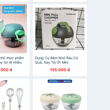
nhỏ thực phẩm
Dụng Cụ Băm Nhỏ Rau Củ
 tỏi ớt nhiều
Quả, Xay Tỏi Ớt Mini
 CKD307
LocknLock CKS327GRN
.500 đ
155.000 đ
309 CKS310
(hàng chính hãng)