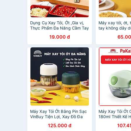
Dụng Cụ Xay Tỏi, Ớt ,Gia vị,
Máy xay tỏi, ớt, 
Thực Phẩm Đa Năng Cầm Tay
tay không dây d
19.000 đ
65.00
Máy Xay Tỏi Ớt Bằng Pin Sạc
Máy Xay Tỏi Ớt
VinBuy Tiện Lợi, Xay Đồ Đa
180ml Thiết Kế 
Năng Xay Đồ Ăn Dặm Cho Bé
Siêu Dễ Thương
125.000 đ
107.4
Với 3 Lưỡi Dao Thép Không Gỉ,
Năng Đồ Ăn Dặm