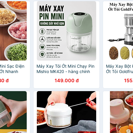
ini Sạc Điện
Máy Xay Tỏi Ớt Mini Chạy Pin
Máy Xay Bột K
 Ớt Nhanh
Mishio MK420 - hàng chính
Ớt Tỏi Goldfr
hãng
30 đ
149.000 đ
155