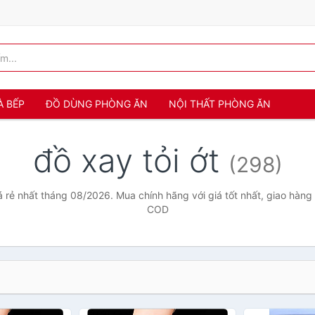
À BẾP
ĐỒ DÙNG PHÒNG ĂN
NỘI THẤT PHÒNG ĂN
đồ xay tỏi ớt
(298)
iá rẻ nhất tháng 08/2026. Mua chính hãng với giá tốt nhất, giao hàng 
COD