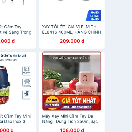
Ớt Cầm Tay
XAY TỎI ỚT, GIA VỊ ELMICH
t Kế Sang Trọng
EL8416 400ML, HÀNG CHÍNH
iều Màu Sắc
HÃNG, CỐI NHỰA TRONG,
.000 đ
209.000 đ
LƯỠI DAO INOX - JOYMALL
Ớt Cầm Tay Mini
Máy Xay Mini Cầm Tay Đa
ỡi Dao Inox 3
Năng_ Dung Tích 250ml,Sạc
Vị Siêu Nhanh -
Pin Cao Cấp Xay Tỏi Ớt, Hành,
.000 đ
108.000 đ
 HÃNG MINIIN
Rau Củ Quả Tiện Dụng