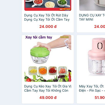
Dụng Cụ Xay Tỏi Ớt Rút Dây
DỤNG CỤ XAY T
Dụng Cụ Xay Tỏi Ớt Cầm Tay
TAY MINI
Đa Năng Tiện Dụng Dây Rút
24.000 đ
24.00
Dụng Cụ Kéo Xay Tỏi Ớt Gia Vị
Máy Xay Tỏi, Ớt
Cầm Tay Xay Tỏi Không Còn
Điện - Pin Sạc 
Khó Khăn
49.000 đ
51.90