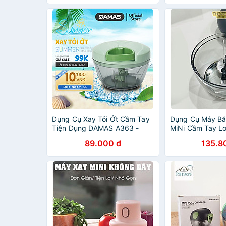
Dung Tích 100ml, 250ml –
Mini Đa Năng
Hàng Chính Hãng
Dụng Cụ Xay Tỏi Ớt Cầm Tay
Dụng Cụ Máy Bă
Tiện Dụng DAMAS A363 -
MiNi Cầm Tay L
Hàng chính hãng
Dụng Cụ Xay Hàn
89.000 đ
135.8
Đa Năng Làm Đ
Bé - Chính Hãng