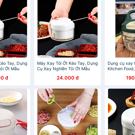
Kéo Tay, Dụng
Máy Xay Tỏi Ớt Kéo Tay, Dụng
Dụng cụ xay 
ỏi Ớt Mẫu
Cụ Xay Nghiền Tỏi Ớt Mẫu
Kitchen Food,
Mới 2020
bằng dây cót
0 đ
24.000 đ
190