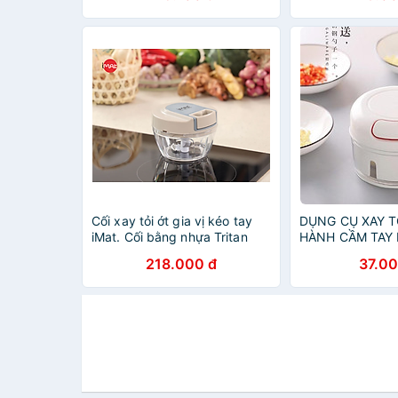
Cối xay tỏi ớt gia vị kéo tay
DỤNG CỤ XAY TỎ
iMat. Cối bằng nhựa Tritan
HÀNH CẦM TAY 
trong suốt an toàn, lưỡi xay 3
TIỆN DỤNG VỚI
218.000 đ
37.00
tầng sắc bén
TÂN TIẾN