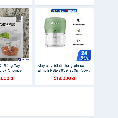
Ớt Bằng Tay
Máy xay tỏi ớt dùng pin sạc
uick Chopper
Elmich PBE-8659 250ml 50w,
Hàng chính hãng, bảo hành
.000 đ
519.000 đ
24 tháng - JoyMall