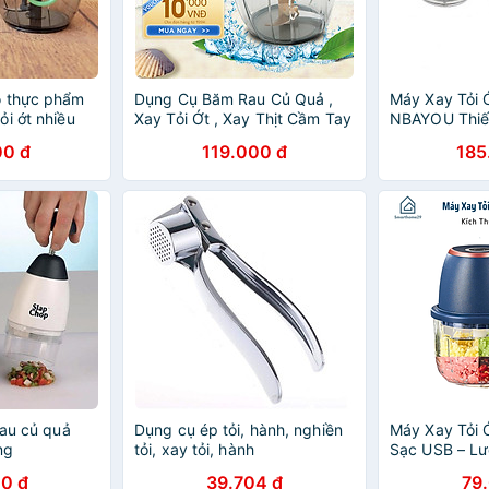
ỏ thực phẩm
Dụng Cụ Băm Rau Củ Quả ,
Máy Xay Tỏi 
i ớt nhiều
Xay Tỏi Ớt , Xay Thịt Cầm Tay
NBAYOU Thiế
hopper
DAMAS Quick Chopper A397
Bền Bỉ Có Nh
00 đ
119.000 đ
185
 CKS314
- Hàng chính hãng
rau củ quả
Dụng cụ ép tỏi, hành, nghiền
Máy Xay Tỏi 
ng
tỏi, xay tỏi, hành
Sạc USB – Lư
Cánh Xay Gia 
0 đ
39.704 đ
79
HÀNG CHÍNH