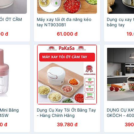
ỎI ỚT CẦM
Máy xay tỏi ớt đa năng kéo
Dụng cụ xay t
tay NT9030B1
bằng tay
0 đ
61.000 đ
19
 Mini Bằng
Dụng Cụ Xay Tỏi Ớt Bằng Tay
DỤNG CỤ XAY
- 45W
- Hàng Chính Hãng
GKÖCH - 400
hãng
0 đ
39.780 đ
390