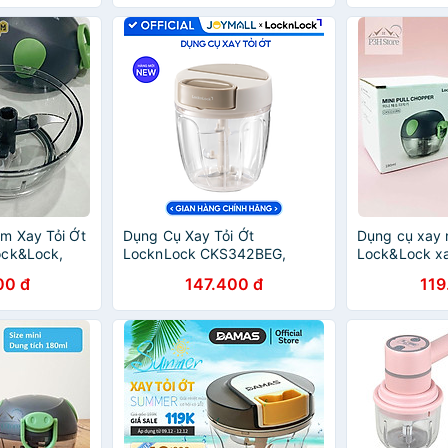
m Xay Tỏi Ớt
Dụng Cụ Xay Tỏi Ớt
Dụng cụ xay 
ock&Lock,
LocknLock CKS342BEG,
Lock&Lock xay
h, Thịt, Cá
CKS343BEG, CKS344BEG,
size CKS302
00 đ
147.400 đ
119
ồ Ăn Dặm Cho
Hàng Chính Hãng, Kéo Tay -
CKS308 CKS
JoyMall
CKS321