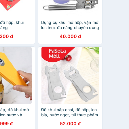
đồ hộp, khui
Dụng cụ khui mở hộp, vặn mở
năng
lon inox đa năng chuyên dụng
- Dụng cụ mở hộp đa năng
.200 đ
40.000 đ
ắp, đồ khui mở
Đồ khui nắp chai, đồ hộp, lon
 lon nước và
bia, nước ngọt, túi thực phẩm
óng hộp đa năng
FASOLA FSLSH-135
.999 đ
52.000 đ