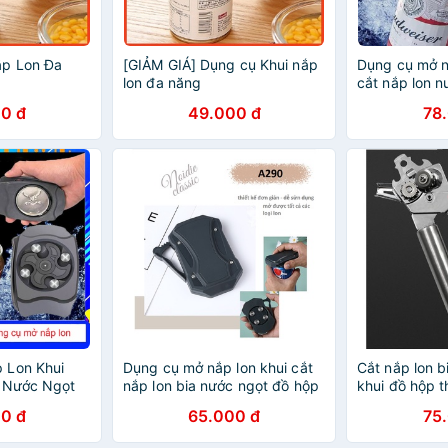
ắp Lon Đa
[GIẢM GIÁ] Dụng cụ Khui nắp
Dụng cụ mở nắ
lon đa năng
cắt nắp lon 
đa năng thôn
0 đ
49.000 đ
78
dụng
 Lon Khui
Dụng cụ mở nắp lon khui cắt
Cắt nắp lon bi
a Nước Ngọt
nắp lon bia nước ngọt đồ hộp
khui đồ hộp 
 Thông Minh
đa năng thông minh chuyên
0 đ
65.000 đ
75
onter
dụng A290