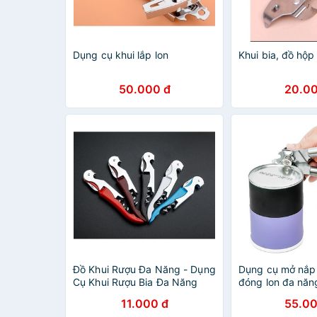
Dụng cụ khui lắp lon
Khui bia, đồ hộp
50.000 đ
20.00
Đồ Khui Rượu Đa Năng - Dụng
Dụng cụ mở nắp l
Cụ Khui Rượu Bia Đa Năng
đóng lon đa năn
Màu Ngẫu Nhiên
hàng loại 1)
11.000 đ
55.00