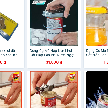
g (khui đồ
Dụng Cụ Mở Nắp Lon Khui
Dụng Cụ Mở 
ắp chai,khui
Cắt Nắp Lon Bia Nước Ngọt
Cắt Nắp Lon 
khui đồ hộp
Đồ Hộp Đa Năng
Đồ Hộp Đa N
0 đ
31.800 đ
1.