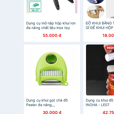
Dụng cụ mở nắp hộp khui lon
ĐỒ KHUI BẰNG
đa năng chất liệu inox tay
GỈ ĐỂ KHUI HỘP
cầm nhựa chống trượt
NĂNG - 000015
55.000 đ
18.00
Dụng cụ khui gọt chà đồ
Dụng cụ khui đồ
Peeler đa năng,,,
INOHA - LE07
30.000 đ
42.75