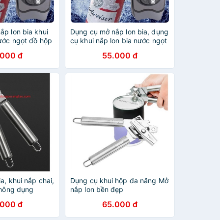
p lon bia khui
Dụng cụ mở nắp lon bia, dụng
nước ngọt đồ hộp
cụ khui nắp lon bia nước ngọt
g minh chuyên
đồ hộp đa năng chuyên dụng
.000 đ
55.000 đ
a, khui nắp chai,
Dụng cụ khui hộp đa năng Mở
thông dụng
nắp lon bền đẹp
.000 đ
65.000 đ