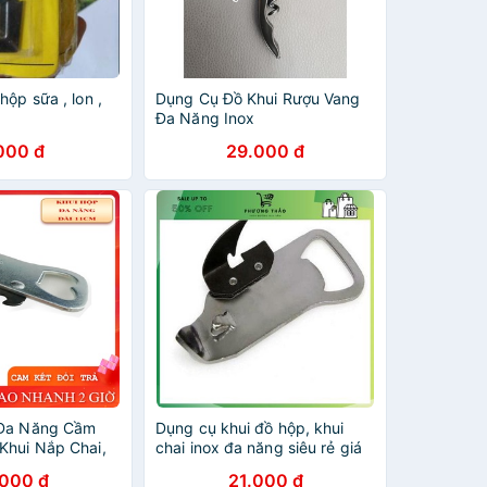
hộp sữa , lon ,
Dụng Cụ Đồ Khui Rượu Vang
Đa Năng Inox
000 đ
29.000 đ
 Đa Năng Cầm
Dụng cụ khui đồ hộp, khui
Khui Nắp Chai,
chai inox đa năng siêu rẻ giá
tốt
.000 đ
21.000 đ