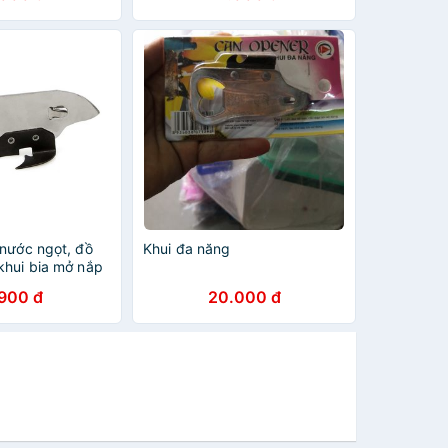
 nước ngọt, đồ
Khui đa năng
khui bia mở nắp
.900 đ
20.000 đ