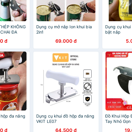
 THÉP KHÔNG
Dụng cụ mở nắp lon khui bia
Dụng cụ khui 
 CHAI ĐA
2in1
bật nắp
0 đ
69.000 đ
5.
 hộp đa năng
Dụng cụ khui đồ hộp đa năng
Đồ Khui Hộp
VKIT LE07
Tay Nhỏ Gọn 
Nắp Hộp
0 đ
64.500 đ
19