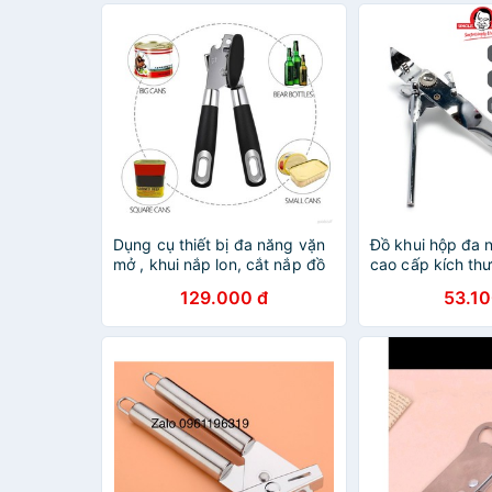
Dụng cụ thiết bị đa năng vặn
Đồ khui hộp đa n
mở , khui nắp lon, cắt nắp đồ
cao cấp kích th
hộp cao cấp
Uncle Bills KA0
129.000 đ
53.10
khẩu dụng cụ kh
lon khui bia