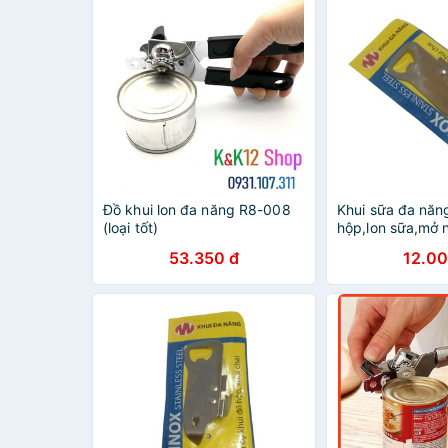
Đồ khui lon đa năng R8-008
Khui sữa đa năn
(loại tốt)
hộp,lon sữa,mở n
chai) - dụng cụ 
53.350 đ
12.00