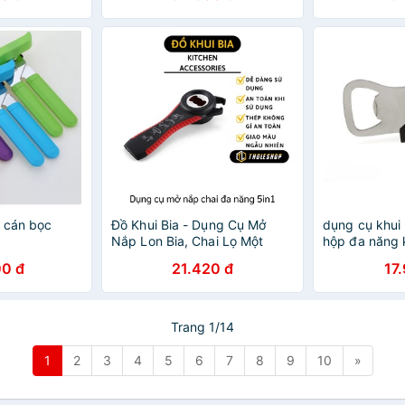
n cán bọc
Đồ Khui Bia - Dụng Cụ Mở
dụng cụ khui
Nắp Lon Bia, Chai Lọ Một
hộp đa năng 
Cách Dễ Dàng 8696
chai - Open
0 đ
21.420 đ
17
Trang 1/14
1
2
3
4
5
6
7
8
9
10
»