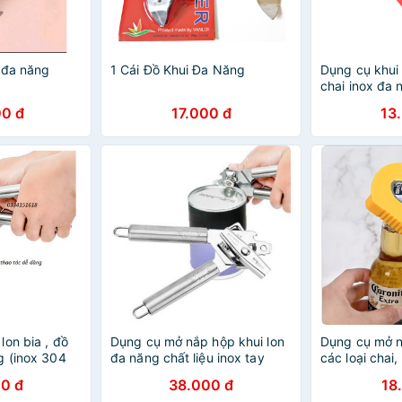
 đa năng
1 Cái Đồ Khui Đa Năng
Dụng cụ khui 
chai inox đa 
0 đ
17.000 đ
13
on bia , đồ
Dụng cụ mở nắp hộp khui lon
Dụng cụ mở n
g (inox 304
đa năng chất liệu inox tay
các loại chai,
cầm chống trượt - Dụng cụ
thực phẩm đ
0 đ
38.000 đ
18
mở hộp đa năng - Dụng cụ
tiện lợi 1R9