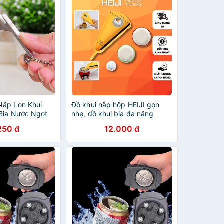
Nắp Lon Khui
Đồ khui nắp hộp HEIJI gọn
Bia Nước Ngọt
nhẹ, đồ khui bia đa năng
ăng
dụng cụ khui đồ hộp, lon nước
250 đ
12.000 đ
và thực phẩm đóng hộp đa
năng