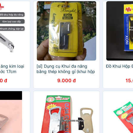
ăng kim loại
[sỉ] Dụng cụ Khui đa năng
Đồ Khui Hộp
ước 17cm
bằng thép không gỉ (khui hộp
112 hàng nhập
sữa, lon thiếc, bật bia)
0 đ
9.000 đ
15
ui sữa nắp