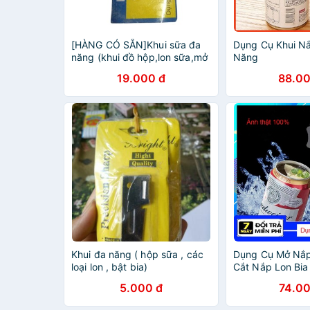
[HÀNG CÓ SẴN]Khui sữa đa
Dụng Cụ Khui N
năng (khui đồ hộp,lon sữa,mở
Năng
nắp chai,khui chai)-dụng cụ
19.000 đ
88.00
khui đồ hộp
Khui đa năng ( hộp sữa , các
Dụng Cụ Mở Nắp
loại lon , bật bia)
Cắt Nắp Lon Bi
Đồ Hộp Đa Năng
5.000 đ
74.00
Chuyên Dụng- w