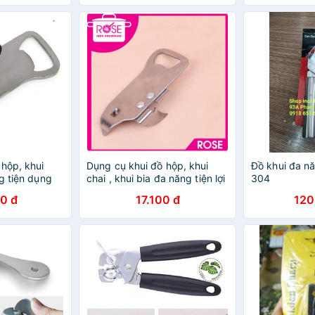
khui hộp
 hộp, khui
Dụng cụ khui đồ hộp, khui
Đồ khui đa n
g tiện dụng
chai , khui bia đa năng tiện lợi
304
cao cấp
0 đ
17.100 đ
120