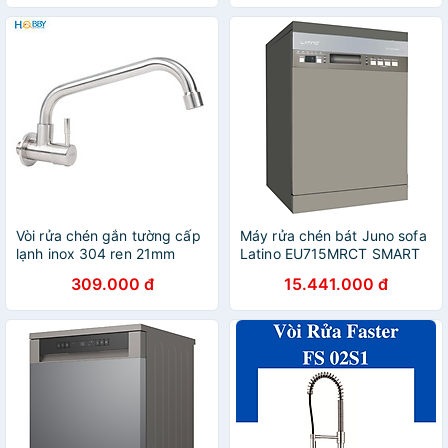
Vòi rửa chén gắn tường cấp
Máy rửa chén bát Juno sofa
lạnh inox 304 ren 21mm
Latino EU715MRCT SMART
Hobby home decor VT3
845 x 600 x 598 mm
309.000 đ
15.441.000 đ