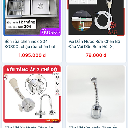
Bồn rửa chén inox 304
Vòi Dẫn Nước Rửa Chén Bộ
KOSKO, chậu rửa chén bát
Đầu Vòi Dẫn Bơm Hút Xịt
82x45cm đúc cân lắp được
Nước Rửa Chén Dầu Rửa
1.095.000 đ
79.000 đ
nhiều loại vòi nước rửa chén
Bát Gắn Bồn Rửa Bát
Đầu Vòi Xịt Nước Tăng Áp
Đầu Vòi rửa chén Tăng Áp