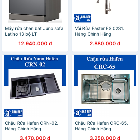
Máy rửa chén bát Juno sofa
Vòi Rửa Faster FS 02S1.
Latino 13 bộ LT
Hàng Chính Hãng
WD1304GCT 596 x 600 x
12.940.000 đ
2.880.000 đ
845 mm
Chậu Rửa Hafen CRN-02.
Chậu Rửa Hafen CRC-65.
Hàng Chính Hãng
Hàng Chính Hãng
3.470.000 đ
3.250.000 đ