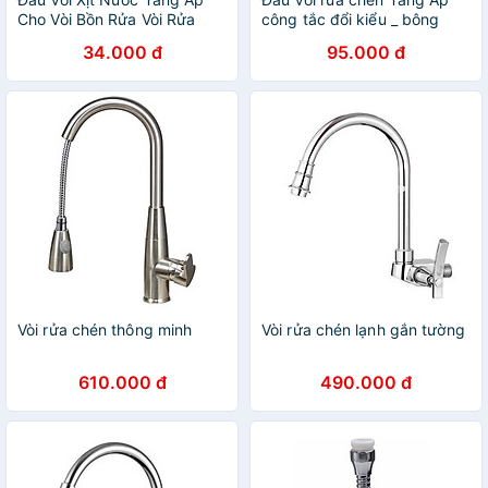
Cho Vòi Bồn Rửa Vòi Rửa
công tắc đổi kiểu _ bông
Chén Đầu Nối Vòi Rửa Bát
tăng áp rửa chén BTA4_Đầu
34.000 đ
95.000 đ
Tăng Áp Xoay 360 Độ Điều
vòi rửa bát tăng áp lực nước
Chỉnh Thoải Mái
2 chế độ phun_đầu tăng áp
rửa chén bát nhựa ABS si
inox cao cấp_ đầu vòi rửa
chén tăng áp_ vòi rửa chén
đa năng
Vòi rửa chén thông minh
Vòi rửa chén lạnh gắn tường
610.000 đ
490.000 đ