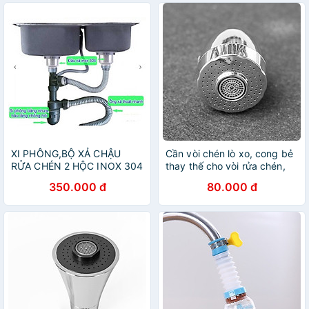
XI PHÔNG,BỘ XẢ CHẬU
Cần vòi chén lò xo, cong bẻ
RỬA CHÉN 2 HỘC INOX 304
thay thế cho vòi rửa chén,
PHI 140mm
có đầu chỉnh 2 chế độ nước
350.000 đ
80.000 đ