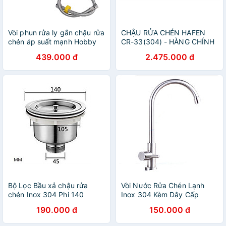
Vòi phun rửa ly gắn chậu rửa
CHẬU RỬA CHÉN HAFEN
chén áp suất mạnh Hobby
CR-33(304) - HÀNG CHÍNH
Home Decor VRLT
HÃNG
439.000 đ
2.475.000 đ
Bộ Lọc Bầu xả chậu rửa
Vòi Nước Rửa Chén Lạnh
chén Inox 304 Phi 140
Inox 304 Kèm Dây Cấp
Nước
190.000 đ
150.000 đ