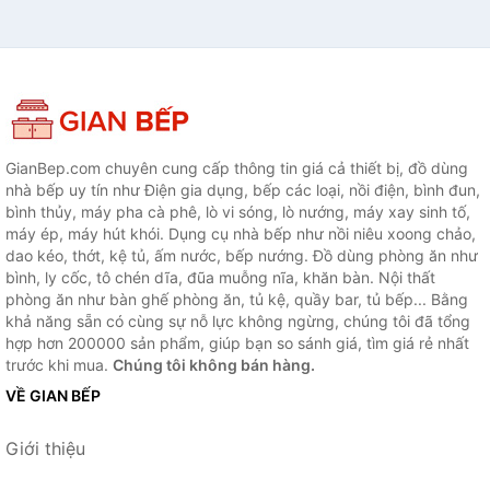
GianBep.com chuyên cung cấp thông tin giá cả thiết bị, đồ dùng
nhà bếp uy tín như Điện gia dụng, bếp các loại, nồi điện, bình đun,
bình thủy, máy pha cà phê, lò vi sóng, lò nướng, máy xay sinh tố,
máy ép, máy hút khói. Dụng cụ nhà bếp như nồi niêu xoong chảo,
dao kéo, thớt, kệ tủ, ấm nước, bếp nướng. Đồ dùng phòng ăn như
bình, ly cốc, tô chén dĩa, đũa muỗng nĩa, khăn bàn. Nội thất
phòng ăn như bàn ghế phòng ăn, tủ kệ, quầy bar, tủ bếp... Bằng
khả năng sẵn có cùng sự nỗ lực không ngừng, chúng tôi đã tổng
hợp hơn 200000 sản phẩm, giúp bạn so sánh giá, tìm giá rẻ nhất
trước khi mua.
Chúng tôi không bán hàng.
VỀ GIAN BẾP
Giới thiệu