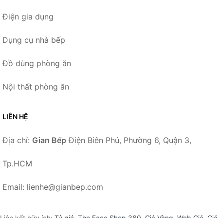
Điện gia dụng
Dụng cụ nhà bếp
Đồ dùng phòng ăn
Nội thất phòng ăn
LIÊN HỆ
Địa chỉ:
Gian Bếp
Điện Biên Phủ, Phường 6, Quận 3,
Tp.HCM
Email: lienhe@gianbep.com
Liên kết hữu ích:
Tỷ giá
,
The Face Shop 360
,
Giá Vàng
,
Web Giá
,
Giá