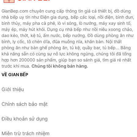
GianBep.com chuyên cung cấp thông tin giá cả thiết bị, đồ dùng
nhà bếp uy tín như Điện gia dụng, bếp các loại, nồi điện, bình đun,
bình thủy, máy pha cà phê, lò vi sóng, lò nướng, máy xay sinh tố,
máy ép, máy hút khói. Dụng cụ nhà bếp như nồi niêu xoong chảo,
dao kéo, thớt, kệ tủ, ấm nước, bếp nướng. Đồ dùng phòng ăn như
bình, ly cốc, tô chén dĩa, đũa muỗng nĩa, khăn bàn. Nội thất
phòng ăn như bàn ghế phòng ăn, tủ kệ, quầy bar, tủ bếp... Bằng
khả năng sẵn có cùng sự nỗ lực không ngừng, chúng tôi đã tổng
hợp hơn 200000 sản phẩm, giúp bạn so sánh giá, tìm giá rẻ nhất
trước khi mua.
Chúng tôi không bán hàng.
VỀ GIAN BẾP
Giới thiệu
Chính sách bảo mật
Điều khoản sử dụng
Miễn trừ trách nhiệm