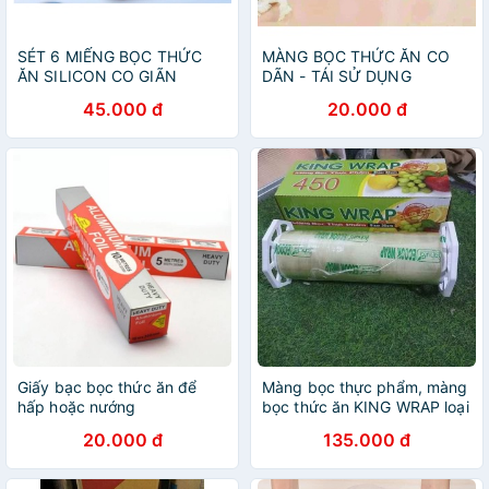
SÉT 6 MIẾNG BỌC THỨC
MÀNG BỌC THỨC ĂN CO
ĂN SILICON CO GIÃN
DÃN - TÁI SỬ DỤNG
45.000 đ
20.000 đ
Giấy bạc bọc thức ăn để
Màng bọc thực phẩm, màng
hấp hoặc nướng
bọc thức ăn KING WRAP loại
lớn 30cm (K450)
20.000 đ
135.000 đ