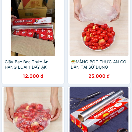
Giấy Bạc Bọc Thức Ăn
🥗MÀNG BỌC THỨC ĂN CO
HÀNG LOẠI 1 ĐẤY ẠK
DÃN TÁI SỬ DỤNG
12.000 đ
25.000 đ