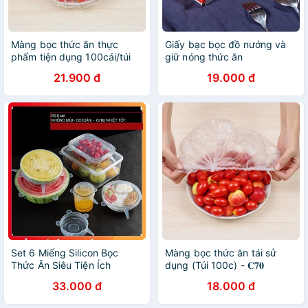
Màng bọc thức ăn thực
Giấy bạc bọc đồ nướng và
phẩm tiện dụng 100cái/túi
giữ nóng thức ăn
21.900 đ
19.000 đ
Set 6 Miếng Silicon Bọc
Màng bọc thức ăn tái sử
Thức Ăn Siêu Tiện Ích
dụng (Túi 100c) - 𝐂𝟕𝟎
33.000 đ
18.000 đ