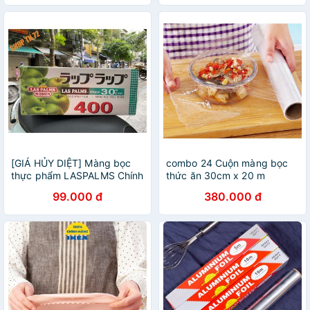
[GIÁ HỦY DIỆT] Màng bọc
combo 24 Cuộn màng bọc
thực phẩm LASPALMS Chính
thức ăn 30cm x 20 m
hãng, Màng bọc thức ăn
99.000 đ
380.000 đ
RINGO