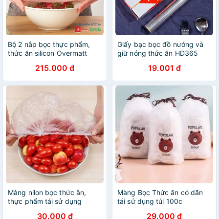
Bộ 2 nắp bọc thực phẩm,
Giấy bạc bọc đồ nướng và
thức ăn silicon Overmatt
giữ nóng thức ăn HD365
IKEA
215.000 đ
19.001 đ
Màng nilon bọc thức ăn,
Màng Bọc Thức ăn có dãn
thực phẩm tái sử dụng
tái sử dụng túi 100c
(100c)
30.000 đ
29.000 đ