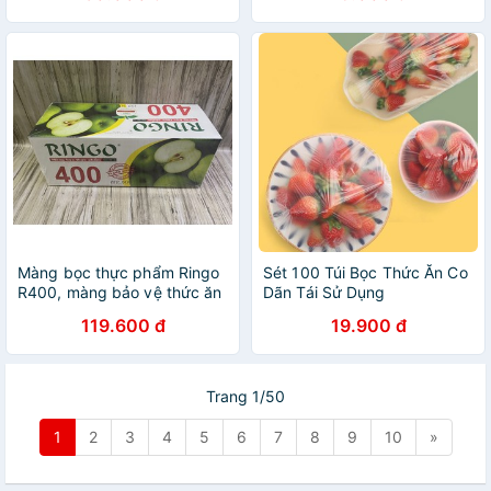
Màng bọc thực phẩm Ringo
Sét 100 Túi Bọc Thức Ăn Co
R400, màng bảo vệ thức ăn
Dãn Tái Sử Dụng
119.600 đ
19.900 đ
Trang 1/50
1
2
3
4
5
6
7
8
9
10
»