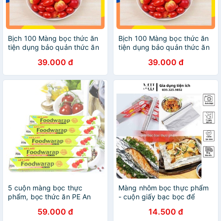
Bịch 100 Màng bọc thức ăn
Bịch 100 Màng bọc thức ăn
tiện dụng bảo quản thức ăn
tiện dụng bảo quản thức ăn
dễ dàng và nhanh chóng
dễ dàng và nhanh chóng
39.000 đ
39.000 đ
K142
K142
5 cuộn màng bọc thực
Màng nhôm bọc thực phẩm
phẩm, bọc thức ăn PE An
- cuộn giấy bạc bọc để
Lành 20m x 30cm
nướng, giữ nhiệt thức ăn.
59.000 đ
14.500 đ