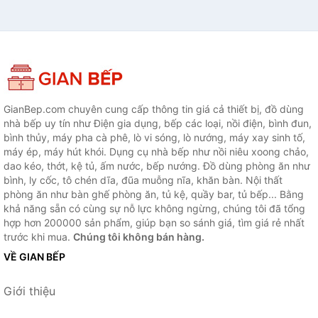
GianBep.com chuyên cung cấp thông tin giá cả thiết bị, đồ dùng
nhà bếp uy tín như Điện gia dụng, bếp các loại, nồi điện, bình đun,
bình thủy, máy pha cà phê, lò vi sóng, lò nướng, máy xay sinh tố,
máy ép, máy hút khói. Dụng cụ nhà bếp như nồi niêu xoong chảo,
dao kéo, thớt, kệ tủ, ấm nước, bếp nướng. Đồ dùng phòng ăn như
bình, ly cốc, tô chén dĩa, đũa muỗng nĩa, khăn bàn. Nội thất
phòng ăn như bàn ghế phòng ăn, tủ kệ, quầy bar, tủ bếp... Bằng
khả năng sẵn có cùng sự nỗ lực không ngừng, chúng tôi đã tổng
hợp hơn 200000 sản phẩm, giúp bạn so sánh giá, tìm giá rẻ nhất
trước khi mua.
Chúng tôi không bán hàng.
VỀ GIAN BẾP
Giới thiệu