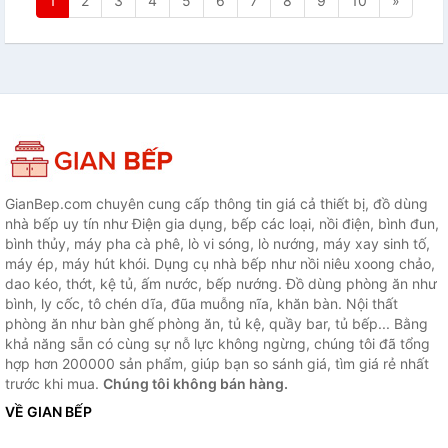
1
2
3
4
5
6
7
8
9
10
»
GianBep.com chuyên cung cấp thông tin giá cả thiết bị, đồ dùng
nhà bếp uy tín như Điện gia dụng, bếp các loại, nồi điện, bình đun,
bình thủy, máy pha cà phê, lò vi sóng, lò nướng, máy xay sinh tố,
máy ép, máy hút khói. Dụng cụ nhà bếp như nồi niêu xoong chảo,
dao kéo, thớt, kệ tủ, ấm nước, bếp nướng. Đồ dùng phòng ăn như
bình, ly cốc, tô chén dĩa, đũa muỗng nĩa, khăn bàn. Nội thất
phòng ăn như bàn ghế phòng ăn, tủ kệ, quầy bar, tủ bếp... Bằng
khả năng sẵn có cùng sự nỗ lực không ngừng, chúng tôi đã tổng
hợp hơn 200000 sản phẩm, giúp bạn so sánh giá, tìm giá rẻ nhất
trước khi mua.
Chúng tôi không bán hàng.
VỀ GIAN BẾP