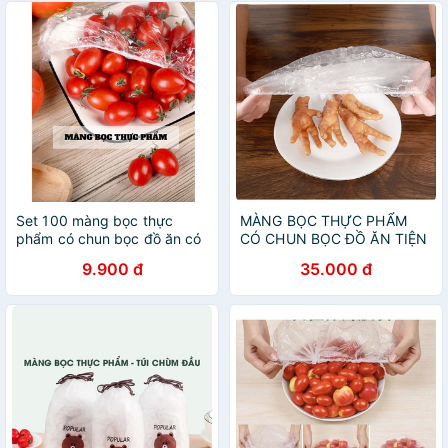
Set 100 màng bọc thực
MÀNG BỌC THỰC PHẨM
phẩm có chun bọc đồ ăn có
CÓ CHUN BỌC ĐỒ ĂN TIỆN
thể tái sử dụng
DỤNG TRONG GIA ĐÌNH
9.900 đ
35.000 đ