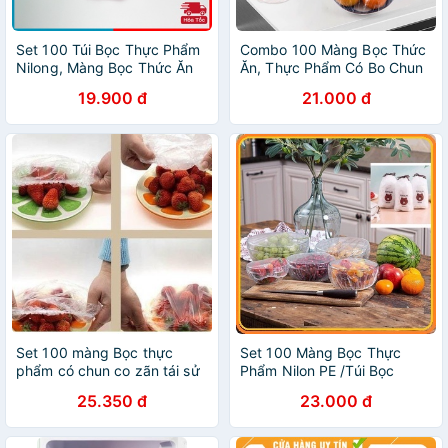
Set 100 Túi Bọc Thực Phẩm
Combo 100 Màng Bọc Thức
Nilong, Màng Bọc Thức Ăn
Ăn, Thực Phẩm Có Bo Chun
Có Chun Co Giãn Hình Gấu -
Co Giãn Hình Gấu
19.900 đ
21.000 đ
MTDDT
Set 100 màng Bọc thực
Set 100 Màng Bọc Thực
phẩm có chun co zãn tái sử
Phẩm Nilon PE /Túi Bọc
dụng, bọc thức ăn co giãn-
Thức Ăn Siêu Dai Có Chun
25.350 đ
23.000 đ
giadungsieure
Túi Hình Gấu