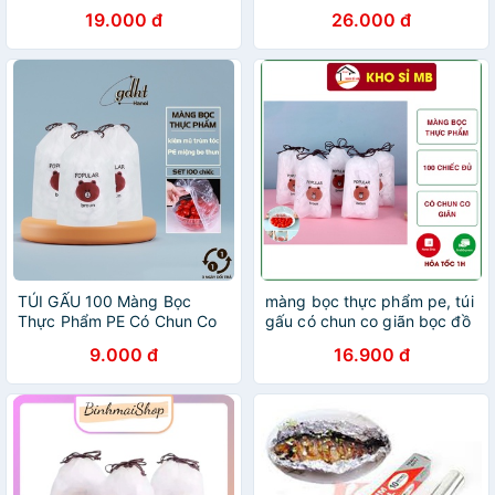
chun nilon PE nylon bảo
AL [Nhiều size]
19.000 đ
26.000 đ
quản thức ăn đa năng
TÚI GẤU 100 Màng Bọc
màng bọc thực phẩm pe, túi
Thực Phẩm PE Có Chun Co
gấu có chun co giãn bọc đồ
Giãn Bọc đồ ăn,tiện lợi
ăn kho sỉ mb
9.000 đ
16.900 đ