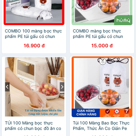
COMBO 100 màng bọc thực
COMBO màng bọc thực
phẩm PE túi gấu có chun
phẩm PE túi gấu có chun
bọc đồ ăn co giãn
bọc đồ ăn co giãn Humy
16.900 đ
15.000 đ
TÚI 100 Màng bọc thực
Túi 100 Màng Bao Bọc Thực
phẩm có chun bọc đồ ăn co
Phẩm, Thức Ăn Co Giản Pe
giãn tái sử dụng
Hình Túi Gấu Có Chun Dễ