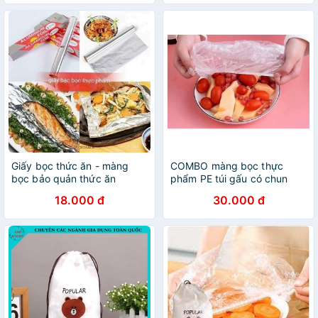
Giấy bọc thức ăn - màng
COMBO màng bọc thực
bọc bảo quản thức ăn
phẩm PE túi gấu có chun
bọc đồ ăn co giãn
18.000 đ
30.000 đ