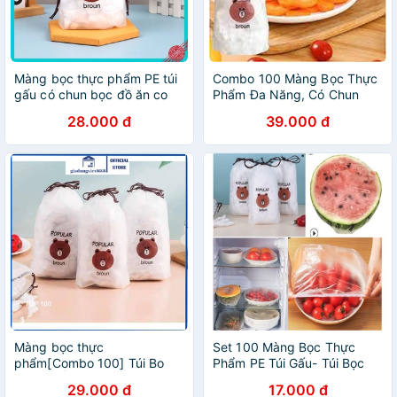
Màng bọc thực phẩm PE túi
Combo 100 Màng Bọc Thực
gấu có chun bọc đồ ăn co
Phẩm Đa Năng, Có Chun
giãn❤️
Bọc Đồ Ăn Có Thể Tái Sử
28.000 đ
39.000 đ
Dụng.
Màng bọc thực
Set 100 Màng Bọc Thực
phẩm[Combo 100] Túi Bo
Phẩm PE Túi Gấu- Túi Bọc
Chun GẤU BROWN Đa Năng
Thức Ăn Có Chun Co Giãn
29.000 đ
17.000 đ
Tiện Ích dùng bọc thức ăn
Tái Sử Dụng, An Toàn Cho