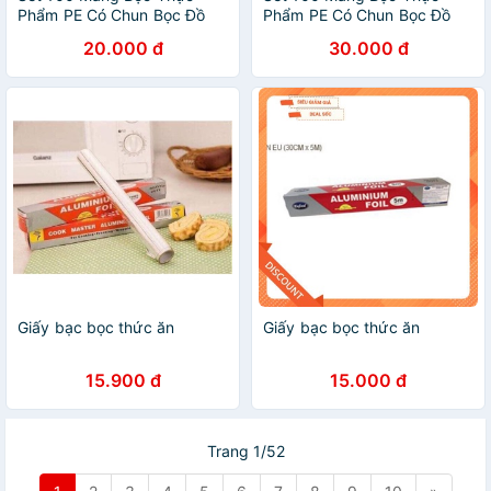
Phẩm PE Có Chun Bọc Đồ
Phẩm PE Có Chun Bọc Đồ
Ăn Có Thể Tái Sử Dụng - Set
Ăn Có Thể Tái Sử Dụng - Set
20.000 đ
30.000 đ
100 Túi Bọc Thực Phẩm Đa
100 Túi Bọc Thực Phẩm Đa
Năng
Năng
Giấy bạc bọc thức ăn
Giấy bạc bọc thức ăn
15.900 đ
15.000 đ
Trang 1/52