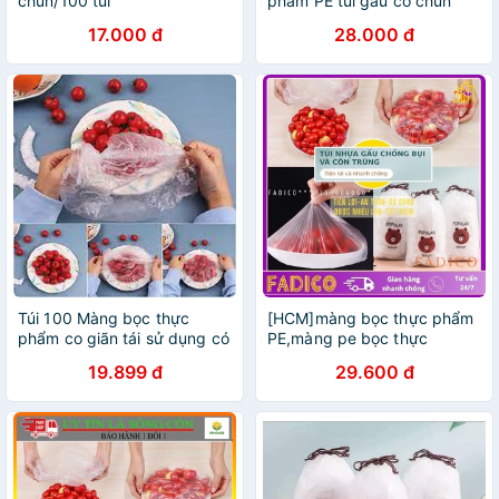
chun/100 túi
phẩm PE túi gấu có chun
bọc đồ ăn co giãn❤️
17.000 đ
28.000 đ
Túi 100 Màng bọc thực
[HCM]màng bọc thực phẩm
phẩm co giãn tái sử dụng có
PE,màng pe bọc thực
chun bọc đồ ăn rất nhanh
phẩm,màng bọc thực phẩm
19.899 đ
29.600 đ
có thun,túi gấu có chun bọc
đồ ăn co giãn-fadico