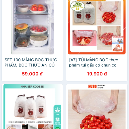
SET 100 MÀNG BỌC THỰC
[A7] TÚI MÀNG BỌC thực
PHẨM, BỌC THỨC ĂN CÓ
phẩm túi gấu có chun co
CHUN CO DÃN TIỆN LỢI
giãn tái sử dụng - Túi Bọc
59.000 đ
19.900 đ
[hot hot ]nhận sỉ toàn quốc
Thức Ăn Tiện Ích