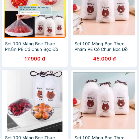
Set 100 Màng Bọc Thực
Set 100 Màng Bọc Thực
Phẩm PE Có Chun Bọc Đồ
Phẩm PE Có Chun Bọc Đồ
Ăn Có Thể Tái Sử Dụng - Set
Ăn Có Thể Tái Sử Dụng - Set
17.900 đ
45.000 đ
100 Túi Bọc Thực Phẩm Đa
100 Túi Bọc Thực Phẩm Đa
Năng
Năng
Set 100 Màng Bọc Thực
Set 100 Màng Bọc Thực