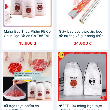
Màng Bọc Thực Phẩm PE Có
Giấy bạc bọc thức ăn, bọc
Chun Bọc Đồ Ăn Có Thể Tái
đồ nướng và giữ nóng thức
Sử Dụng Set 100 Túi Bọc
ăn
15.900 đ
34.000 đ
Thực Phẩm Đa Năng
túi bọc thực phẩm có
❤️SET 100 màng bọc thực