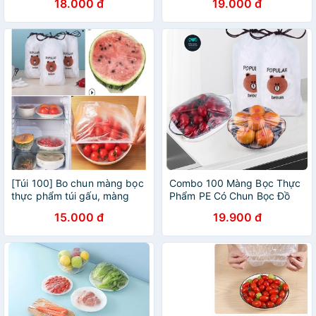
18.000 đ
19.000 đ
Thương. Có thể tái sử dụng
[Túi 100] Bo chun màng bọc
Combo 100 Màng Bọc Thực
thực phẩm túi gấu, màng
Phẩm PE Có Chun Bọc Đồ
bọc PE có chun bọc đồ ăn
Ăn Co Giãn Có Thể Tái Sử
15.000 đ
19.900 đ
co giãn tái sử dụng được
Dụng
nhiều lần