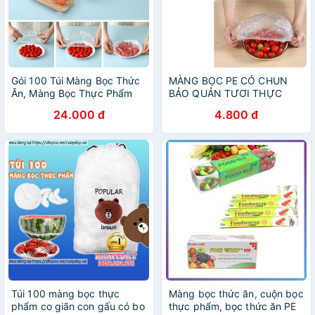
Gói 100 Túi Màng Bọc Thức
MÀNG BỌC PE CÓ CHUN
Ăn, Màng Bọc Thực Phẩm
BẢO QUẢN TƯƠI THỰC
Bo Chun Co Giãn Thông
PHẨM, HOA QUẢ, THỨC ĂN
24.000 đ
4.800 đ
Minh Tái Sử Dụng
LUÔN TƯƠI VÀ SẠCH SỬ
DỤNG NHIỀU LẦN
Túi 100 màng bọc thực
Màng bọc thức ăn, cuộn bọc
phẩm co giãn con gấu có bo
thực phẩm, bọc thức ăn PE