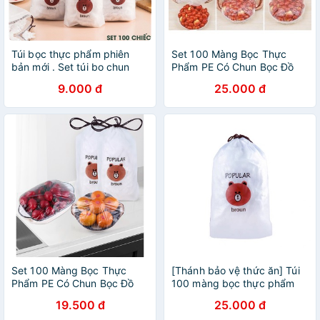
Túi bọc thực phẩm phiên
Set 100 Màng Bọc Thực
bản mới . Set túi bo chun
Phẩm PE Có Chun Bọc Đồ
100 cái bọc thức ăn tiện ích
Ăn Có Thể Tái Sử Dụng
9.000 đ
25.000 đ
Set 100 Màng Bọc Thực
[Thánh bảo vệ thức ăn] Túi
Phẩm PE Có Chun Bọc Đồ
100 màng bọc thực phẩm
Ăn Có Thể Tái Sử Dụng
PE có chun tái sử dụng được
19.500 đ
25.000 đ
hình gấu.