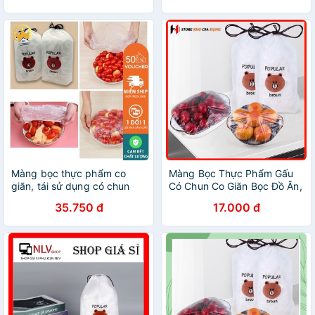
Sức Khỏe
Màng bọc thực phẩm co
Màng Bọc Thực Phẩm Gấu
giãn, tái sử dụng có chun
Có Chun Co Giãn Bọc Đồ Ăn,
bọc đồ ăn rất nhanh
Chùm Đầu Đa Năng
35.750 đ
17.000 đ