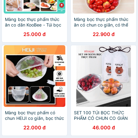
Màng bọc thực phẩm thức
Màng bọc thực phẩm thức
ăn co dãn KooBee - Túi bọc
ăn có chun co giãn, có thể
thực phẩm đồ ăn có chun
tái sử dụng, an toàn cho sức
25.000 đ
22.900 đ
bảo quản thực phẩm cực tốt
khỏe
(NB11)
Màng bọc thực phẩm có
SET 100 TÚI BỌC THỨC
chun HEIJI co giãn, bọc thức
PHẨM CÓ CHUN CO GIẢN
ăn dễ dàng, túi bọc thực
CÓ THỂ TÁI SỬ DỤNG
22.000 đ
46.000 đ
phẩm chống ruồi có thể tái
sử dụng tiện lợi