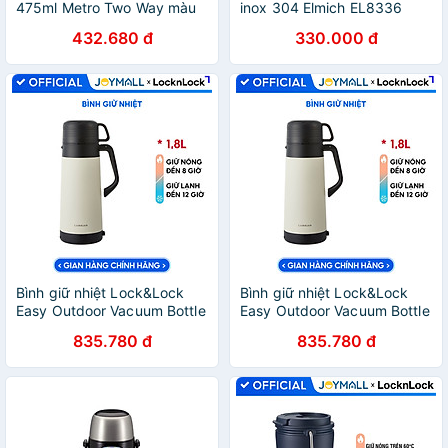
475ml Metro Two Way màu
inox 304 Elmich EL8336
xanh mint LHC4274MIT,
dung tích 800ml
432.680 đ
330.000 đ
Hàng chính hãng, có quai
xách, đế silicone chống
trượt - JoyMall
Bình giữ nhiệt Lock&Lock
Bình giữ nhiệt Lock&Lock
Easy Outdoor Vacuum Bottle
Easy Outdoor Vacuum Bottle
màu trắng ngà LHC1485IVY
LHC1484 1,2L và LHC1485
835.780 đ
835.780 đ
1,8L - Hàng chính hãng có
1,8L - Hàng chính hãng có
quai xách, nắp dùng làm
quai xách, nắp dùng làm
cốc nước - JoyMall
cốc nước - JoyMall