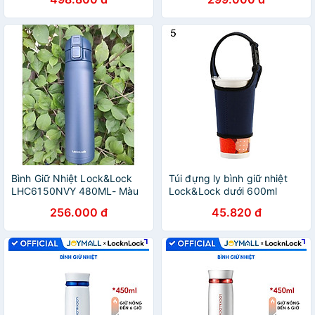
quai xách inox, giữ nhiệt 24h
Gỉ
- JoyMall
Bình Giữ Nhiệt Lock&Lock
Túi đựng ly bình giữ nhiệt
LHC6150NVY 480ML- Màu
Lock&Lock dưới 600ml
Xanh Navy Làm Bằng Thép
LHC4151 LHC4179
256.000 đ
45.820 đ
Không Gỉ
LHC3249 LHC4140 -
JoyMall