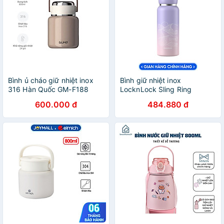
Bình ủ cháo giữ nhiệt inox
Bình giữ nhiệt inox
316 Hàn Quốc GM-F188
LocknLock Sling Ring
dung tích 800ml tặng kèm
Tumbler 650ml LHC4321
600.000 đ
484.880 đ
Thìa Inox gấp gọn
800ml LHC4322, Hàng
chính hãng, quai cầm tiện lợi
- JoyMall