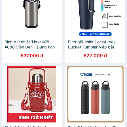
Bình giữ nhiệt Tiger MBI-
Bình giữ nhiệt Lock&Lock
A080 Viền Đen - Dung tích
Bucket Tumbler Nắp bật
800ml Hàng Chính Hãng
không ống hút - Màu xanh
637.000 đ
522.000 đ
navy LHC4269NVY 540ml -
Hàng chính hãng thép
không gỉ quai xách tiện lợi -
JoyMall