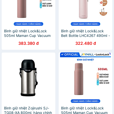
Bình giữ nhiệt Lock&Lock
Bình giữ nhiệt Lock&Lock
505ml Maman Cup Vacuum
Belt Bottle LHC4267 490ml -
Bottle LHC1487 - Hàng
Hàng chính hãng có quai
383.380 đ
322.480 đ
chính hãng, nắp dùng làm
xách, miệng rộng có thể cho
cốc nước uống - JoyMall
đá - JoyMall
Bình giữ nhiệt Zojirushi SJ-
Bình giữ nhiệt Lock&Lock
TG08-XA 800ml, hàng chính
505ml Maman Cup Vacuum