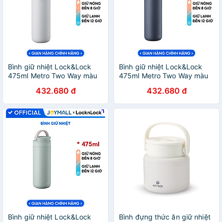
Bình giữ nhiệt Lock&Lock
Bình giữ nhiệt Lock&Lock
475ml Metro Two Way màu
475ml Metro Two Way màu
trắng LHC4274WHT, Hàng
xanh navy LHC4274NVY,
432.680 đ
432.680 đ
chính hãng, có quai xách, đế
Hàng chính hãng, có quai
silicone chống trượt -
xách, đế silicone chống
JoyMall
trượt - JoyMall
Bình giữ nhiệt Lock&Lock
Bình đựng thức ăn giữ nhiệt