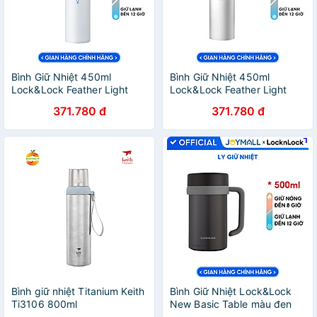
Bình Giữ Nhiệt 450ml
Bình Giữ Nhiệt 450ml
Lock&Lock Feather Light
Lock&Lock Feather Light
màu trắng xanh
màu trắng đỏ LHC4131WR,
371.780 đ
371.780 đ
LHC4131WB, Hàng chính
Hàng chính hãng - JoyMall
hãng - JoyMall
Bình giữ nhiệt Titanium Keith
Bình Giữ Nhiệt Lock&Lock
Ti3106 800ml
New Basic Table màu đen
LHC4026B 500ml - Hàng