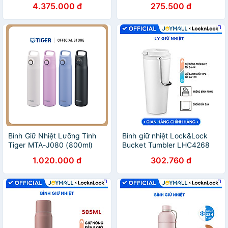
4.375.000 đ
275.500 đ
chính hãng, nắp bình 3 lớp
tiện lợi - JoyMall
Bình Giữ Nhiệt Lưỡng Tính
Bình giữ nhiệt Lock&Lock
Tiger MTA-J080 (800ml)
Bucket Tumbler LHC4268
LHC4269 540ml- Hàng
1.020.000 đ
302.760 đ
chính hãng thép không gỉ
quai xách tiện lợi- JoyMall