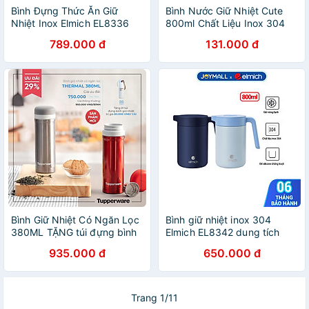
Bình Đựng Thức Ăn Giữ
Bình Nước Giữ Nhiệt Cute
Nhiệt Inox Elmich EL8336
800ml Chất Liệu Inox 304
800ml,Hàng Chính
Giữ Nhiệt Không Gỉ Nóng
789.000 đ
131.000 đ
Hãng,Kèm Muỗng,Có Thể Ủ
Lạnh 24 Giờ Kèm Ống Hút Và
Cháo-JoyMall
Sticker - Hàng Loại 1 - Chính
Hãng MINIIN
Bình Giữ Nhiệt Có Ngăn Lọc
Bình giữ nhiệt inox 304
380ML TẶNG túi đựng bình
Elmich EL8342 dung tích
giữ nhiệt
800ml, Hàng chính hãng,
935.000 đ
650.000 đ
tay cầm to, đế silicone
chống trượt - JoyMall
Trang 1/11