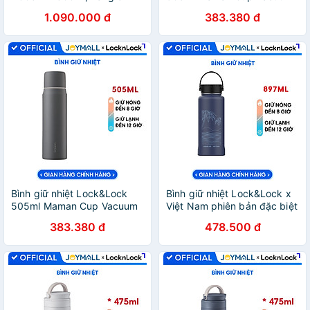
hãng
Bottle Màu Hồng
1.090.000 đ
383.380 đ
LHC1487PIK - Hàng chính
hãng, nắp dùng làm cốc
nước uống - JoyMall
Bình giữ nhiệt Lock&Lock
Bình giữ nhiệt Lock&Lock x
505ml Maman Cup Vacuum
Việt Nam phiên bản đặc biệt
Bottle Màu Xám
897ml LHC4160 kèm cọ rửa
383.380 đ
478.500 đ
LHC1487GRY - Hàng chính
và ống hút đầu Silicone -
hãng, nắp dùng làm cốc
JoyMall
nước uống - JoyMall