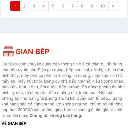
1
2
3
4
5
6
7
8
9
10
»
GianBep.com chuyên cung cấp thông tin giá cả thiết bị, đồ dùng
nhà bếp uy tín như Điện gia dụng, bếp các loại, nồi điện, bình đun,
bình thủy, máy pha cà phê, lò vi sóng, lò nướng, máy xay sinh tố,
máy ép, máy hút khói. Dụng cụ nhà bếp như nồi niêu xoong chảo,
dao kéo, thớt, kệ tủ, ấm nước, bếp nướng. Đồ dùng phòng ăn như
bình, ly cốc, tô chén dĩa, đũa muỗng nĩa, khăn bàn. Nội thất
phòng ăn như bàn ghế phòng ăn, tủ kệ, quầy bar, tủ bếp... Bằng
khả năng sẵn có cùng sự nỗ lực không ngừng, chúng tôi đã tổng
hợp hơn 200000 sản phẩm, giúp bạn so sánh giá, tìm giá rẻ nhất
trước khi mua.
Chúng tôi không bán hàng.
VỀ GIAN BẾP