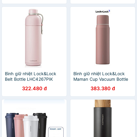
độ bền cao - JoyMall
không gỉ, độ bền cao -
JoyMall
Bình giữ nhiệt Lock&Lock
Bình giữ nhiệt Lock&Lock
Belt Bottle LHC4267PIK
Maman Cup Vacuum Bottle
490ml - Màu
LHC1487PIK 505ml
322.480 đ
383.380 đ