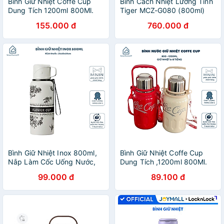
Bình Giữ Nhiệt Coffe Cup
Bình Cách Nhiệt Lưỡng Tính
Dung Tích 1200ml 800Ml.
Tiger MCZ-G080 (800ml)
Bình Đựng Nước Bằng Chất
155.000 đ
760.000 đ
Liệu Inox 316 Cao Cấp
Bình Giữ Nhiệt Inox 800ml,
Bình Giữ Nhiệt Coffe Cup
Nắp Làm Cốc Uống Nước,
Dung Tích ,1200ml 800Ml.
Lưới Lọc Trà Cao Cấp -
Bình Đựng Nước Bằng Chất
99.000 đ
89.100 đ
HÀNG CHÍNH HÃNG MINIIN
Liệu Inox 316 Cao Cấp -
HÀNG CHÍNH HÃNG MINIIN