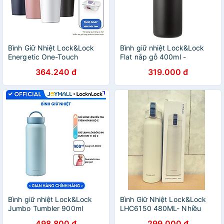
Bình Giữ Nhiệt Lock&Lock
Bình giữ nhiệt Lock&Lock
Energetic One-Touch
Flat nắp gỗ 400ml -
Tumbler LHC3249 - 550ML
LHC4227BLK - Màu
364.240 đ
319.000 đ
Bình giữ nhiệt Lock&Lock
Bình Giữ Nhiệt Lock&Lock
Jumbo Tumbler 900ml
LHC6150 480ML- Nhiều
LHC4300, Hàng chính hãng,
Màu- Làm Bằng Thép Không
498.800 đ
299.000 đ