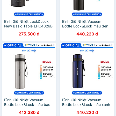
Bình Giữ Nhiệt Lock&Lock
Bình Giữ Nhiệt Vacuum
New Basic Table LHC4026B
Bottle Lock&Lock màu đen
(500ml)
LHC6180-BLK 800ml, Hàng
275.500 đ
440.220 đ
chính hãng, thép không gỉ,
độ bền cao - JoyMall
Bình Giữ Nhiệt Vacuum
Bình Giữ Nhiệt Vacuum
Bottle Lock&Lock màu bạc
Bottle Lock&Lock màu xanh
LHC6180-SLV 800ml, Hàng
đậm LHC6180FU 800ml,
412.380 đ
440.220 đ
chính hãng, thép không gỉ,
Hàng chính hãng, thép