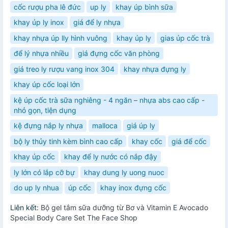
cốc rượu pha lê đức
up ly
khay úp bình sữa
khay úp ly inox
giá để ly nhựa
khay nhựa úp lly hình vuông
khay úp ly
gias úp cốc trà
để lý nhựa nhiều
giá đựng cốc văn phòng
giá treo ly rượu vang inox 304
khay nhựa đựng ly
khay úp cốc loại lớn
kệ úp cốc trà sữa nghiêng - 4 ngăn – nhựa abs cao cấp -
nhỏ gọn, tiện dụng
kệ đựng nắp ly nhựa
malloca
giá úp ly
bộ ly thủy tinh kèm bình cao cấp
khay cốc
giá để cốc
khay úp cốc
khay để ly nước có nắp đậy
ly lớn có lắp cỡ bự
khay dung ly uong nuoc
do up ly nhua
úp cốc
khay inox đựng cốc
Liên kết:
Bộ gel tắm sữa dưỡng từ Bơ và Vitamin E Avocado
Special Body Care Set The Face Shop