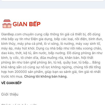
GianBep.com chuyên cung cấp thông tin giá cả thiết bị, đồ dùng
nhà bếp uy tín như Điện gia dụng, bếp các loại, nồi điện, bình đun,
bình thủy, máy pha cà phê, lò vi sóng, lò nướng, máy xay sinh tố,
máy ép, máy hút khói. Dụng cụ nhà bếp như nồi niêu xoong chảo,
dao kéo, thớt, kệ tủ, ấm nước, bếp nướng. Đồ dùng phòng ăn như
bình, ly cốc, tô chén dĩa, đũa muỗng nĩa, khăn bàn. Nội thất
phòng ăn như bàn ghế phòng ăn, tủ kệ, quầy bar, tủ bếp... Bằng
khả năng sẵn có cùng sự nỗ lực không ngừng, chúng tôi đã tổng
hợp hơn 200000 sản phẩm, giúp bạn so sánh giá, tìm giá rẻ nhất
trước khi mua.
Chúng tôi không bán hàng.
VỀ GIAN BẾP
Giới thiệu