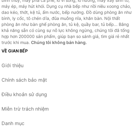
bình thủy, máy pha cà phê, lò vi sóng, lò nướng, máy xay sinh tố,
máy ép, máy hút khói. Dụng cụ nhà bếp như nồi niêu xoong chảo,
dao kéo, thớt, kệ tủ, ấm nước, bếp nướng. Đồ dùng phòng ăn như
bình, ly cốc, tô chén dĩa, đũa muỗng nĩa, khăn bàn. Nội thất
phòng ăn như bàn ghế phòng ăn, tủ kệ, quầy bar, tủ bếp... Bằng
khả năng sẵn có cùng sự nỗ lực không ngừng, chúng tôi đã tổng
hợp hơn 200000 sản phẩm, giúp bạn so sánh giá, tìm giá rẻ nhất
trước khi mua.
Chúng tôi không bán hàng.
VỀ GIAN BẾP
Giới thiệu
Chính sách bảo mật
Điều khoản sử dụng
Miễn trừ trách nhiệm
Danh mục