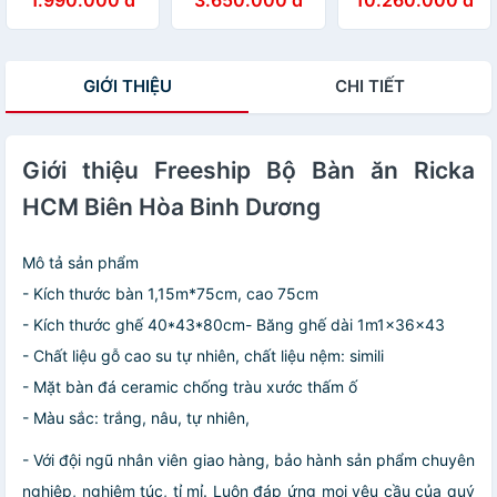
1.990.000 đ
3.650.000 đ
10.260.000 đ
Biên Hòa Bình
Hòa Bình dương
Dương
GIỚI THIỆU
CHI TIẾT
Giới thiệu Freeship Bộ Bàn ăn Ricka
HCM Biên Hòa Binh Dương
Mô tả sản phẩm
- Kích thước bàn 1,15m*75cm, cao 75cm
- Kích thước ghế 40*43*80cm- Băng ghế dài 1m1x36x43
- Chất liệu gỗ cao su tự nhiên, chất liệu nệm: simili
- Mặt bàn đá ceramic chống tràu xước thấm ố
- Màu sắc: trắng, nâu, tự nhiên,
- Với đội ngũ nhân viên giao hàng, bảo hành sản phẩm chuyên
nghiệp, nghiêm túc, tỉ mỉ. Luôn đáp ứng mọi yêu cầu của quý