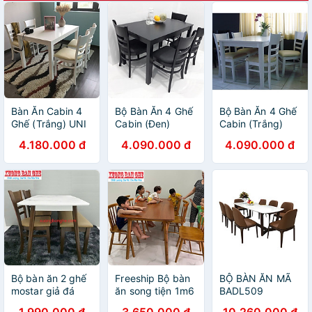
Bàn Ăn Cabin 4
Bộ Bàn Ăn 4 Ghế
Bộ Bàn Ăn 4 Ghế
Ghế (Trắng) UNI
Cabin (Đen)
Cabin (Trắng)
4.180.000 đ
4.090.000 đ
4.090.000 đ
Bộ bàn ăn 2 ghế
Freeship Bộ bàn
BỘ BÀN ĂN MÃ
mostar giả đá
ăn song tiện 1m6
BADL509
FREESHIP HCM
6 ghế HCM Biên