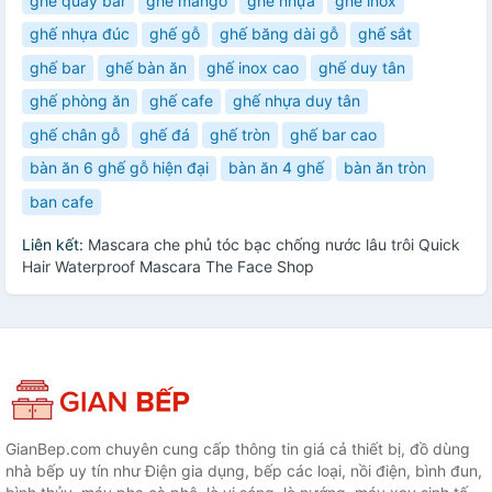
ghế quầy bar
ghế mango
ghế nhựa
ghế inox
ghế nhựa đúc
ghế gỗ
ghế băng dài gỗ
ghế sắt
ghế bar
ghế bàn ăn
ghế inox cao
ghế duy tân
ghế phòng ăn
ghế cafe
ghế nhựa duy tân
ghế chân gỗ
ghế đá
ghế tròn
ghế bar cao
bàn ăn 6 ghế gỗ hiện đại
bàn ăn 4 ghế
bàn ăn tròn
ban cafe
Liên kết:
Mascara che phủ tóc bạc chống nước lâu trôi Quick
Hair Waterproof Mascara The Face Shop
GianBep.com chuyên cung cấp thông tin giá cả thiết bị, đồ dùng
nhà bếp uy tín như Điện gia dụng, bếp các loại, nồi điện, bình đun,