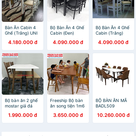
Bàn Ăn Cabin 4
Bộ Bàn Ăn 4 Ghế
Bộ Bàn Ăn 4 Ghế
Ghế (Trắng) UNI
Cabin (Đen)
Cabin (Trắng)
4.180.000 đ
4.090.000 đ
4.090.000 đ
Bộ bàn ăn 2 ghế
Freeship Bộ bàn
BỘ BÀN ĂN MÃ
mostar giả đá
ăn song tiện 1m6
BADL509
FREESHIP HCM
6 ghế HCM Biên
1.990.000 đ
3.650.000 đ
10.260.000 đ
Biên Hòa Bình
Hòa Bình dương
Dương