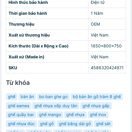
Hình thức bảo hành
Điện tử
Thời gian bảo hành
1 Năm
Thương hiệu
OEM
Xuất xứ thương hiệu
Việt Nam
Kích thước (Dài x Rộng x Cao)
1650x800x750
Xuất xứ (Made in)
Việt Nam
SKU
4586320424971
Từ khóa
ghế
bàn ăn
bo ban ghe go
bộ bàn ăn gỗ tràm 8 ghế
ghế eames
ghế nhựa xếp duy tân
ghế nhựa gấp
ghế quầy bar
ghế mango
ghế nhựa
ghế inox
ghế nhựa đúc
ghế gỗ
ghế băng dài gỗ
ghế sắt