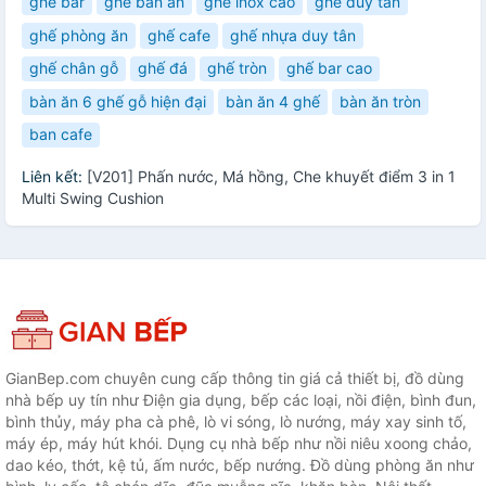
ghế bar
ghế bàn ăn
ghế inox cao
ghế duy tân
ghế phòng ăn
ghế cafe
ghế nhựa duy tân
ghế chân gỗ
ghế đá
ghế tròn
ghế bar cao
bàn ăn 6 ghế gỗ hiện đại
bàn ăn 4 ghế
bàn ăn tròn
ban cafe
Liên kết:
[V201] Phấn nước, Má hồng, Che khuyết điểm 3 in 1
Multi Swing Cushion
GianBep.com chuyên cung cấp thông tin giá cả thiết bị, đồ dùng
nhà bếp uy tín như Điện gia dụng, bếp các loại, nồi điện, bình đun,
bình thủy, máy pha cà phê, lò vi sóng, lò nướng, máy xay sinh tố,
máy ép, máy hút khói. Dụng cụ nhà bếp như nồi niêu xoong chảo,
dao kéo, thớt, kệ tủ, ấm nước, bếp nướng. Đồ dùng phòng ăn như