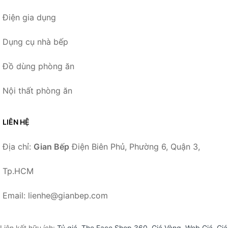
Điện gia dụng
Dụng cụ nhà bếp
Đồ dùng phòng ăn
Nội thất phòng ăn
LIÊN HỆ
Địa chỉ:
Gian Bếp
Điện Biên Phủ, Phường 6, Quận 3,
Tp.HCM
Email: lienhe@gianbep.com
Liên kết hữu ích:
Tỷ giá
,
The Face Shop 360
,
Giá Vàng
,
Web Giá
,
Giá