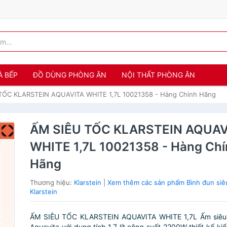
À BẾP
ĐỒ DÙNG PHÒNG ĂN
NỘI THẤT PHÒNG ĂN
TỐC KLARSTEIN AQUAVITA WHITE 1,7L 10021358 - Hàng Chính Hãng
ẤM SIÊU TỐC KLARSTEIN AQUAV
WHITE 1,7L 10021358 - Hàng Ch
Hãng
Thương hiệu:
Klarstein
|
Xem thêm các sản phẩm Bình đun siê
Klarstein
ẤM SIÊU TỐC KLARSTEIN AQUAVITA WHITE 1,7L Ấm siêu t
Aquavita với dung tích 1,7 lít công suất 2200W thiết kế ki