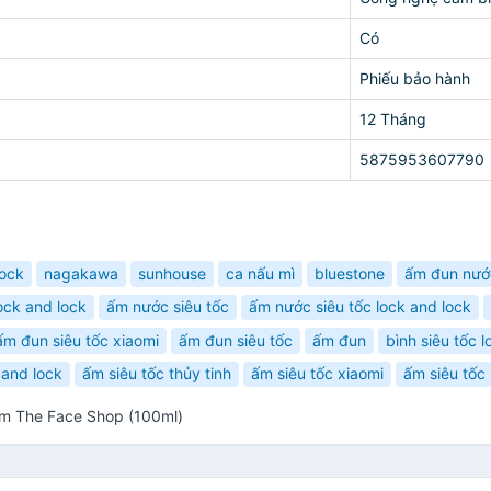
Có
Phiếu bảo hành
12 Tháng
5875953607790
lock
nagakawa
sunhouse
ca nấu mì
bluestone
ấm đun nướ
ock and lock
ấm nước siêu tốc
ấm nước siêu tốc lock and lock
ấm đun siêu tốc xiaomi
ấm đun siêu tốc
ấm đun
bình siêu tốc l
 and lock
ấm siêu tốc thủy tinh
ấm siêu tốc xiaomi
ấm siêu tốc 
am The Face Shop (100ml)