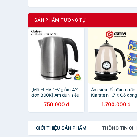
SẢN PHẨM TƯƠNG TỰ
[Mã ELHADEV giảm 4%
Ấm siêu tốc đun nước
đơn 300K] Ấm đun siêu
Klarstein 1.7lit Có đồn
tốc 1,7 lít Klaiser EK1763
hộ nhiệt
750.000 đ
1.700.000 đ
2200W EK1765 tiêu
chuẩn Pháp.
GIỚI THIỆU
SẢN PHẨM
THÔNG TIN
CHI