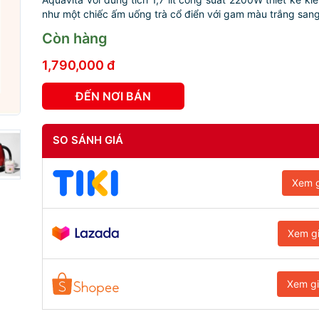
như một chiếc ấm uống trà cổ điển với gam màu trắng sang 
Còn hàng
1,790,000 đ
ĐẾN NƠI BÁN
SO SÁNH GIÁ
Xem g
Xem g
Xem g