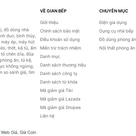
VỀ GIAN BẾP
CHUYÊN MỤC
Giới thiệu
Điện gia dụng
ị, đồ dùng nhà
Chính sách bảo mật
Dụng cụ nhà bếp
ình đun, bình thủy,
Điều khoản sử dụng
Đồ dùng phòng ă
, máy ép, máy hút
o, thớt, kệ tủ, ấm
Miễn trừ trách nhiệm
Nội thất phòng ăn
 tô chén dĩa, đũa
Danh mục
phòng ăn, tủ kệ,
Danh sách thương hiệu
 lực không ngừng,
 so sánh giá, tìm
Danh sách công ty
.
Danh sách từ khóa
Mã giảm giá Tiki
Mã giảm giá Lazada
Mã giảm giá Shopee
Liên hệ
,
Web Giá
,
Giá Coin