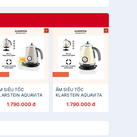
M SIÊU TỐC
ẤM SIÊU TỐC
LARSTEIN AQUAVITA
KLARSTEIN AQUAVITA
HALET 1,7L 10021360
CREAM 1,7L 10021357 -
1.790.000 đ
1.790.000 đ
 Hàng Chính Hãng
hàng Chính Hãng