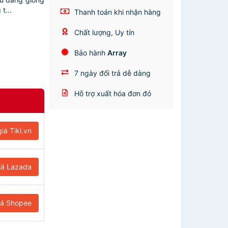
t...
Thanh toán khi nhận hàng
Chất lượng, Uy tín
Bảo hành
Array
7 ngày đổi trả dễ dàng
Hỗ trợ xuất hóa đơn đỏ
iá Tiki.vn
iá Lazada
iá Shopee