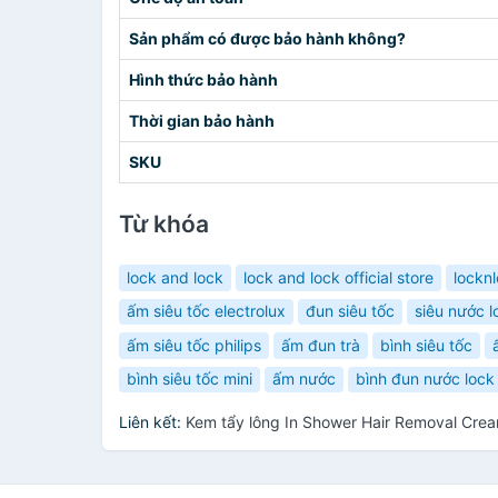
Sản phẩm có được bảo hành không?
Hình thức bảo hành
Thời gian bảo hành
SKU
Từ khóa
lock and lock
lock and lock official store
lockn
ấm siêu tốc electrolux
đun siêu tốc
siêu nước l
ấm siêu tốc philips
ấm đun trà
bình siêu tốc
bình siêu tốc mini
ấm nước
bình đun nước lock
Liên kết:
Kem tẩy lông In Shower Hair Removal Cre