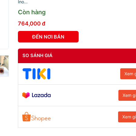
Ino...
Còn hàng
764,000 đ
ĐẾN NƠI BÁN
SO SÁNH GIÁ
Xem g
Xem g
Xem g